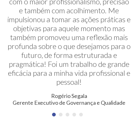
com o maior profissionalismo, precisão
alternativas na minha transição de
carreira. E ela faz isso de uma maneira
e também com acolhimento. Me
impulsionou a tomar as ações práticas e
muito sútil e elegante. Hoje exerço uma
profissão nunca pensada antes. Meus
objetivas para aquele momento mas
também promoveu uma reflexão mais
agradecimentos!
profunda sobre o que desejamos para o
Erica Rodrigues
futuro, de forma estruturada e
Consultora em Qualidade, Meio Ambiente, Saúde e
pragmática! Foi um trabalho de grande
Segurança do Trabalho
eficácia para a minha vida profissional e
pessoal!
Rogério Segala
Gerente Executivo de Governança e Qualidade
NEWSLETTER