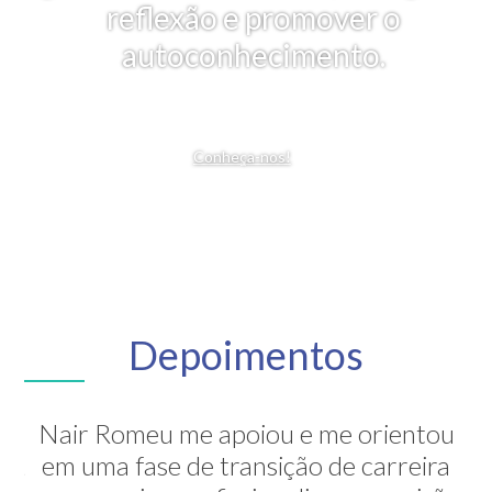
reflexão e promover o
autoconhecimento.
Conheça-nos!
Depoimentos
Nair Romeu me apoiou e me orientou
A Nair é inesquecível! Através de sua
em uma fase de transição de carreira
grande competência ela me mostrou