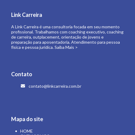
de carreira, outplacement, orientação de jovens e
preparação para aposentadoria. Atendimento para pessoa
física e pessoa jurídica.
Saiba Mais >
Contato
contato@linkcarreira.com.br
Mapa do site
HOME
QUEM SOMOS
O QUE FAZEMOS
LINK CARREIRA UNIVERSIDADE
E-BOOKS
ARTIGOS
CONTATO
ÁREA RESTRITA