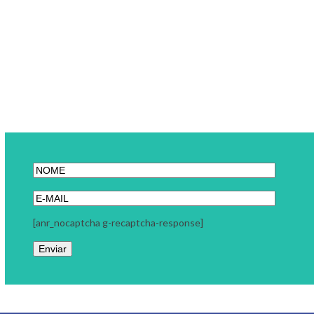
[anr_nocaptcha g-recaptcha-response]
Link Carreira
A Link Carreira é uma consultoria focada em seu momento
profissional. Trabalhamos com coaching executivo, coaching