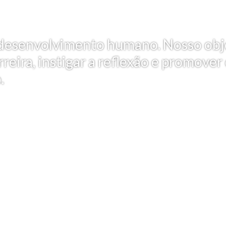
 e desenvolvimento humano. Nosso obj
reira, instigar a reflexão e promover
.