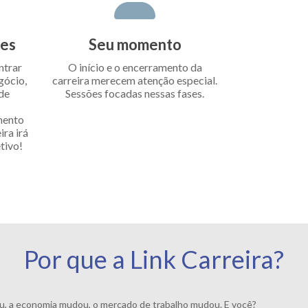
des
Seu momento
ntrar
O início e o encerramento da
gócio,
carreira merecem atenção especial.
 de
Sessões focadas nessas fases.
mento
ra irá
tivo!
Por que a Link Carreira?
 a economia mudou, o mercado de trabalho mudou. E você?