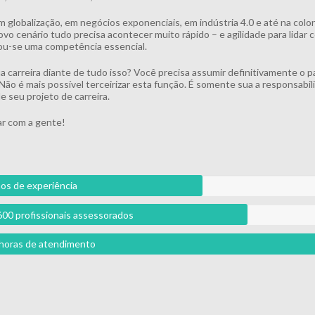
m globalização, em negócios exponenciais, em indústria 4.0 e até na colo
vo cenário tudo precisa acontecer muito rápido – e agilidade para lidar
u-se uma competência essencial.
ua carreira diante de tudo isso? Você precisa assumir definitivamente o p
 Não é mais possível terceirizar esta função. É somente sua a responsabil
e seu projeto de carreira.
r com a gente!
os de experiência
600 profissionais assessorados
l horas de atendimento