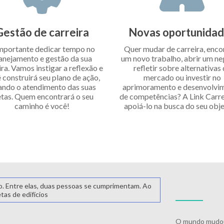
Gestão de carreira
Novas oportunida
mportante dedicar tempo no
Quer mudar de carreira, enco
anejamento e gestão da sua
um novo trabalho, abrir um ne
ira. Vamos instigar a reflexão e
refletir sobre alternativas
 construirá seu plano de ação,
mercado ou investir no
ando o atendimento das suas
aprimoramento e desenvolvi
tas. Quem encontrará o seu
de competências? A Link Carrei
caminho é você!
apoiá-lo na busca do seu obje
O mundo mudou,