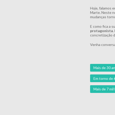
Hoje, falamos e
Marte. Neste no
mudanças torno
E como fica a s
protagonista
.
concretização d
Venha conversa
Mais de 30 an
Em torno de 
Mais de 7 mi