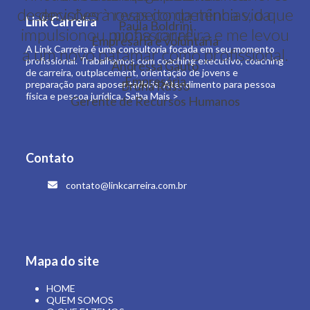
desenvolver novas competências, o que
decisões à respeito da minha vida
Link Carreira
Paula Boldrini
impulsionou minha carreira e me levou
profissional!
Empresária e voluntária
A Link Carreira é uma consultoria focada em seu momento
a um novo patamar como profissional.
profissional. Trabalhamos com coaching executivo, coaching
Andressa Gauto
de carreira, outplacement, orientação de jovens e
Empresária
preparação para aposentadoria. Atendimento para pessoa
Bruna Russo
física e pessoa jurídica.
Saiba Mais >
Gerente de Recursos Humanos
Contato
contato@linkcarreira.com.br
Mapa do site
HOME
QUEM SOMOS