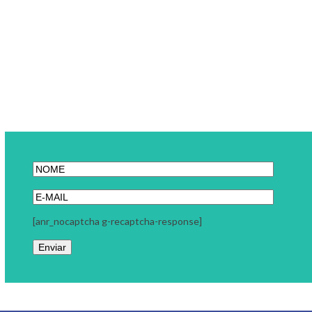
[anr_nocaptcha g-recaptcha-response]
Link Carreira
A Link Carreira é uma consultoria focada em seu momento
profissional. Trabalhamos com coaching executivo, coaching