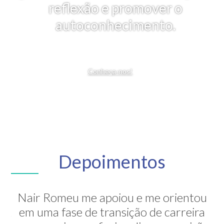
reflexão e promover o
autoconhecimento.
Conheça-nos!
Depoimentos
Nair Romeu me apoiou e me orientou
A Nair é inesquecível! Através de sua
em uma fase de transição de carreira
grande competência ela me mostrou