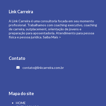
de carreira, outplacement, orientação de jovens e
preparação para aposentadoria. Atendimento para pessoa
física e pessoa jurídica.
Saiba Mais >
Contato
contato@linkcarreira.com.br
Mapa do site
HOME
QUEM SOMOS
O QUE FAZEMOS
LINK CARREIRA UNIVERSIDADE
E-BOOKS
ARTIGOS
CONTATO
ÁREA RESTRITA