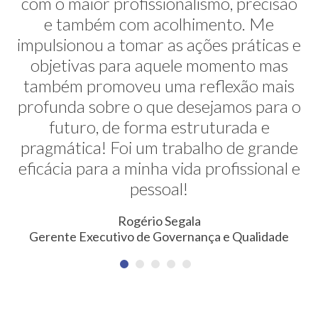
com o maior profissionalismo, precisão
alternativas na minha transição de
carreira. E ela faz isso de uma maneira
e também com acolhimento. Me
impulsionou a tomar as ações práticas e
muito sútil e elegante. Hoje exerço uma
profissão nunca pensada antes. Meus
objetivas para aquele momento mas
também promoveu uma reflexão mais
agradecimentos!
profunda sobre o que desejamos para o
Erica Rodrigues
futuro, de forma estruturada e
Consultora em Qualidade, Meio Ambiente, Saúde e
pragmática! Foi um trabalho de grande
Segurança do Trabalho
eficácia para a minha vida profissional e
pessoal!
Rogério Segala
Gerente Executivo de Governança e Qualidade
NEWSLETTER