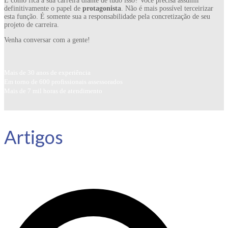
E como fica a sua carreira diante de tudo isso? Você precisa assumir
definitivamente o papel de
protagonista
. Não é mais possível terceirizar
esta função. É somente sua a responsabilidade pela concretização de seu
projeto de carreira.
Venha conversar com a gente!
Mais de 30 anos de experiência
Em torno de 600 profissionais assessorados
Mais de 7 mil horas de atendimento
Artigos