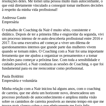
resoluções deles. Me tornei uma pessoa muito mais autoconfiante, o
que está diretamente vinculado a conseguir tomar melhores decisões
à respeito da minha vida profissional!
Andressa Gauto
Empresária
O trabalho de Coaching da Nair é muito sério, consistente e
didático. Depois de ter a primeira filha e engravidar da segunda, vivi
um processo intenso de re-auto-descoberta profissional entre 2016 e
2017. Era uma executiva até começar a viver um dilema de
questionamentos internos que grande parte das mulheres vivem
quando se tornam mães. O Coaching com a Nair foi uma importante
ferramenta que me ajudou a organizar os pensamentos e a tomar
decisões para começar a próxima fase. Com toda a sensibilidade e
cuidado possível, a Nair conduziu as sessões de Coaching, o que foi
fundamental para eu me reencontrar como profissional.
Paula Boldrini
Empresária e voluntária
Minha relação com a Nair iniciou há alguns anos, com o coaching
de carreira, que me abriu um horizonte novo, desencadeou um
processo profundo de autoconhecimento e ampliou minha visão
sobre os caminhos de carreira possíveis ao mesmo tempo em que me
trouxe mais clareza sobre o que efetivamente me fazia feliz