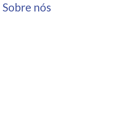
Sobre nós
A Link Carreira é uma consultoria
especializada em carreira e
desenvolvimento humano.
Nosso objetivo é apoiar o
profissional no planejamento e
gestão da sua carreira, instigar a
reflexão e promover o
autoconhecimento.