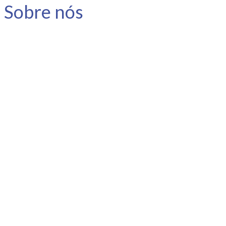
Sobre nós
A Link Carreira é uma consultoria
especializada em carreira e
desenvolvimento humano.
Nosso objetivo é apoiar o
profissional no planejamento e
gestão da sua carreira, instigar a
reflexão e promover o
autoconhecimento.