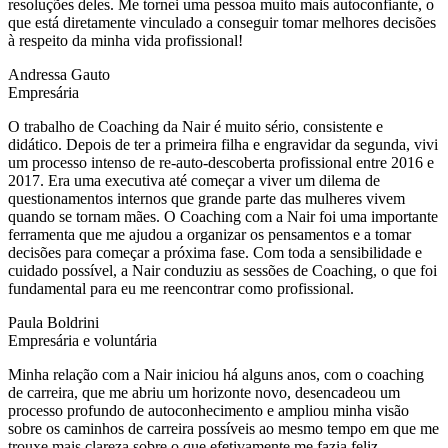
resoluções deles. Me tornei uma pessoa muito mais autoconfiante, o
que está diretamente vinculado a conseguir tomar melhores decisões
à respeito da minha vida profissional!
Andressa Gauto
Empresária
O trabalho de Coaching da Nair é muito sério, consistente e
didático. Depois de ter a primeira filha e engravidar da segunda, vivi
um processo intenso de re-auto-descoberta profissional entre 2016 e
2017. Era uma executiva até começar a viver um dilema de
questionamentos internos que grande parte das mulheres vivem
quando se tornam mães. O Coaching com a Nair foi uma importante
ferramenta que me ajudou a organizar os pensamentos e a tomar
decisões para começar a próxima fase. Com toda a sensibilidade e
cuidado possível, a Nair conduziu as sessões de Coaching, o que foi
fundamental para eu me reencontrar como profissional.
Paula Boldrini
Empresária e voluntária
Minha relação com a Nair iniciou há alguns anos, com o coaching
de carreira, que me abriu um horizonte novo, desencadeou um
processo profundo de autoconhecimento e ampliou minha visão
sobre os caminhos de carreira possíveis ao mesmo tempo em que me
trouxe mais clareza sobre o que efetivamente me fazia feliz