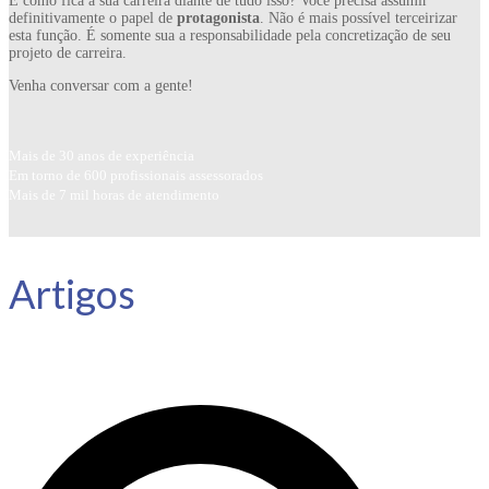
E como fica a sua carreira diante de tudo isso? Você precisa assumir
definitivamente o papel de
protagonista
. Não é mais possível terceirizar
esta função. É somente sua a responsabilidade pela concretização de seu
projeto de carreira.
Venha conversar com a gente!
Mais de 30 anos de experiência
Em torno de 600 profissionais assessorados
Mais de 7 mil horas de atendimento
Artigos