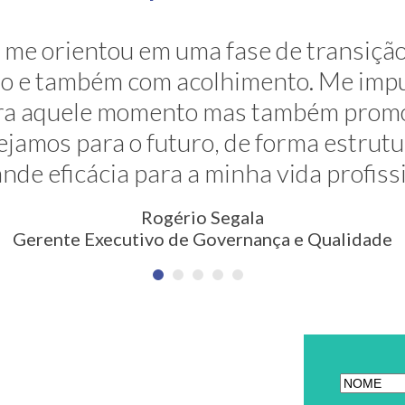
ravés de sua grande competência ela 
me orientou em uma fase de transição
. E ela faz isso de uma maneira muito s
são e também com acolhimento. Me impu
para aquele momento mas também prom
são nunca pensada antes. Meus agra
jamos para o futuro, de forma estrut
Erica Rodrigues
nde eficácia para a minha vida profiss
em Qualidade, Meio Ambiente, Saúde e Segurança
Rogério Segala
Gerente Executivo de Governança e Qualidade
ETTER
[anr_nocap