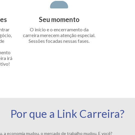
des
Seu momento
ntrar
O início e o encerramento da
gócio,
carreira merecem atenção especial.
 de
Sessões focadas nessas fases.
mento
ra irá
tivo!
Por que a Link Carreira?
 a economia mudou, o mercado de trabalho mudou. E você?