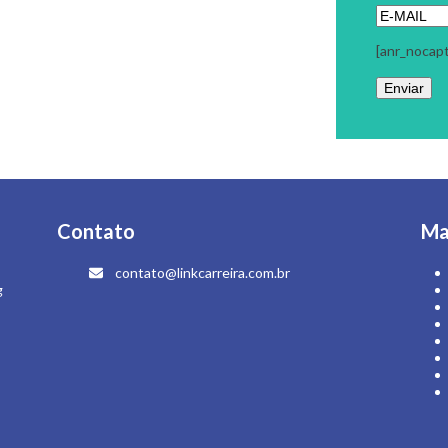
Contato
Ma
contato@linkcarreira.com.br
g
 - Todos os Direitos Reservados | Colaboração:
Evolutiva Comunicação
|