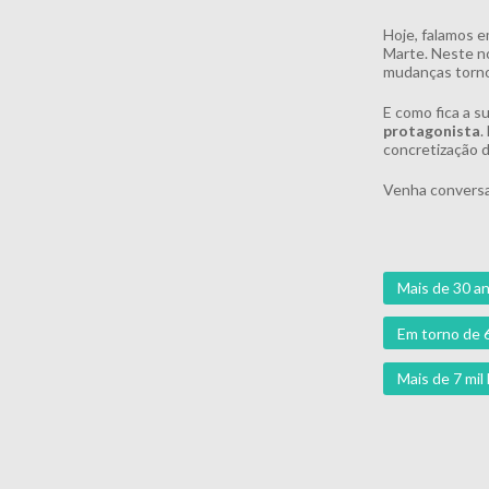
Hoje, falamos e
Marte. Neste no
mudanças torno
E como fica a s
protagonista
.
concretização d
Venha conversa
Mais de 30 an
Em torno de 
Mais de 7 mi