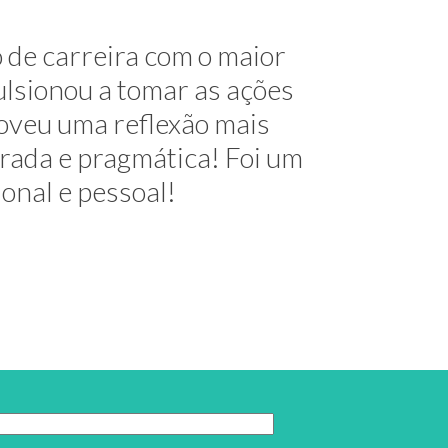
me mostrou alternativas na
 de carreira com o maior
útil e elegante. Hoje exerço
lsionou a tomar as ações
oveu uma reflexão mais
decimentos!
urada e pragmática! Foi um
ional e pessoal!
 do Trabalho
tcha g-recaptcha-response]