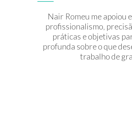
A Nair é inesquecível! At
Nair Romeu me apoiou e 
minha transição de carreira
profissionalismo, preci
práticas e objetivas 
uma profis
profunda sobre o que dese
trabalho de gra
Consultora 
NEWSL