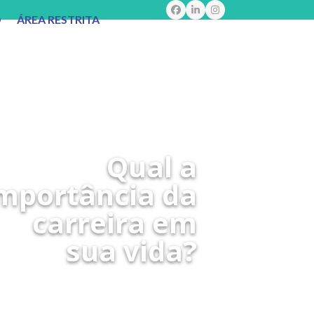
Facebook
LinkedIn
Instagram
O
ÁREA RESTRITA
Qual a
mportância da
carreira em
sua vida?
Invista em seu