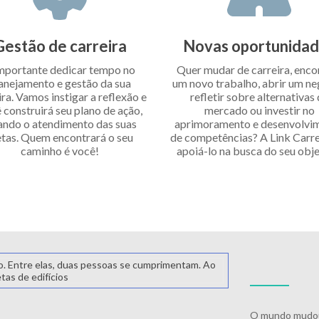
Gestão de carreira
Novas oportunida
mportante dedicar tempo no
Quer mudar de carreira, enco
anejamento e gestão da sua
um novo trabalho, abrir um ne
ira. Vamos instigar a reflexão e
refletir sobre alternativas
 construirá seu plano de ação,
mercado ou investir no
ando o atendimento das suas
aprimoramento e desenvolvi
tas. Quem encontrará o seu
de competências? A Link Carrei
caminho é você!
apoiá-lo na busca do seu obje
O mundo mudou,