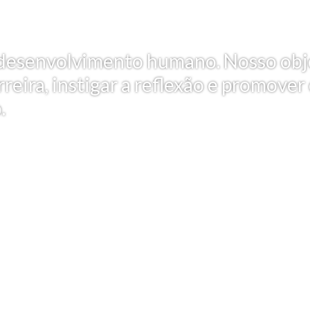
 e desenvolvimento humano. Nosso obj
reira, instigar a reflexão e promover
.