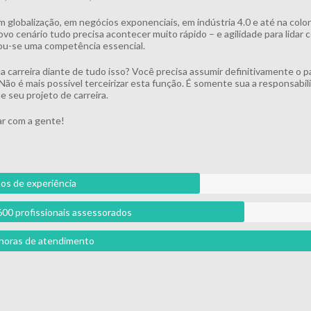
m globalização, em negócios exponenciais, em indústria 4.0 e até na colo
vo cenário tudo precisa acontecer muito rápido – e agilidade para lidar
u-se uma competência essencial.
ua carreira diante de tudo isso? Você precisa assumir definitivamente o p
 Não é mais possível terceirizar esta função. É somente sua a responsabil
e seu projeto de carreira.
r com a gente!
os de experiência
600 profissionais assessorados
l horas de atendimento