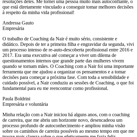
resoluções deles. Me tornei uma pessoa muito mais autoconfiante, o
que está diretamente vinculado a conseguir tomar melhores decisões
à respeito da minha vida profissional!
Andressa Gauto
Empresária
O trabalho de Coaching da Nair é muito sério, consistente e
didático. Depois de ter a primeira filha e engravidar da segunda, vivi
um processo intenso de re-auto-descoberta profissional entre 2016 e
2017. Era uma executiva até começar a viver um dilema de
questionamentos internos que grande parte das mulheres vivem
quando se tornam mães. O Coaching com a Nair foi uma importante
ferramenta que me ajudou a organizar os pensamentos e a tomar
decisões para começar a próxima fase. Com toda a sensibilidade e
cuidado possível, a Nair conduziu as sessões de Coaching, o que foi
fundamental para eu me reencontrar como profissional.
Paula Boldrini
Empresária e voluntária
Minha relação com a Nair iniciou há alguns anos, com o coaching
de carreira, que me abriu um horizonte novo, desencadeou um
processo profundo de autoconhecimento e ampliou minha visão
sobre os caminhos de carreira possíveis ao mesmo tempo em que me
trouxe mais clareza sobre o que efetivamente me fazia feliz