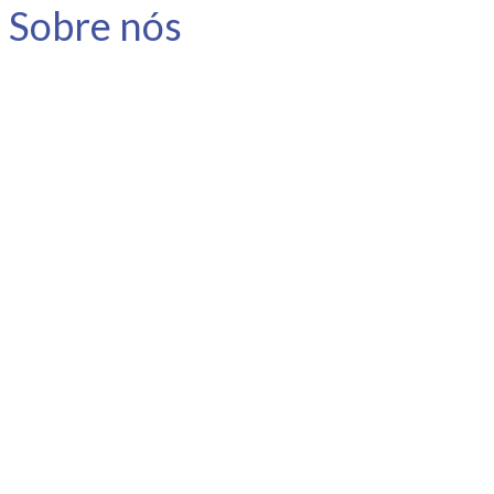
Sobre nós
A Link Carreira é uma consultoria
especializada em carreira e
desenvolvimento humano.
Nosso objetivo é apoiar o
profissional no planejamento e
gestão da sua carreira, instigar a
reflexão e promover o
autoconhecimento.