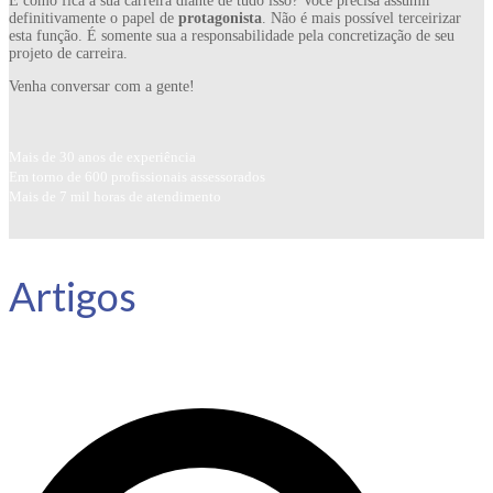
E como fica a sua carreira diante de tudo isso? Você precisa assumir
definitivamente o papel de
protagonista
. Não é mais possível terceirizar
esta função. É somente sua a responsabilidade pela concretização de seu
projeto de carreira.
Venha conversar com a gente!
Mais de 30 anos de experiência
Em torno de 600 profissionais assessorados
Mais de 7 mil horas de atendimento
Artigos