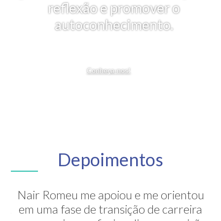
reflexão e promover o
autoconhecimento.
Conheça-nos!
Depoimentos
Nair Romeu me apoiou e me orientou
A Nair é inesquecível! Através de sua
em uma fase de transição de carreira
grande competência ela me mostrou