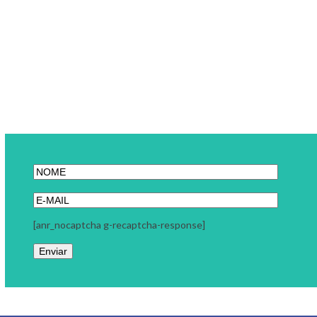
[anr_nocaptcha g-recaptcha-response]
Link Carreira
A Link Carreira é uma consultoria focada em seu momento
profissional. Trabalhamos com coaching executivo, coaching