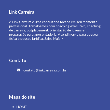
de carreira, outplacement, orientação de jovens e
preparação para aposentadoria. Atendimento para pessoa
física e pessoa jurídica.
Saiba Mais >
Contato
contato@linkcarreira.com.br
Mapa do site
HOME
QUEM SOMOS
O QUE FAZEMOS
LINK CARREIRA UNIVERSIDADE
E-BOOKS
ARTIGOS
CONTATO
ÁREA RESTRITA