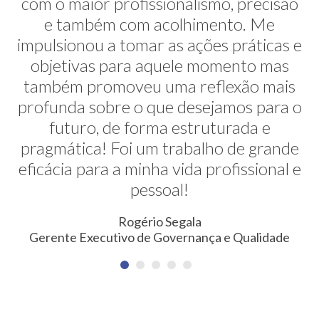
com o maior profissionalismo, precisão
alternativas na minha transição de
carreira. E ela faz isso de uma maneira
e também com acolhimento. Me
impulsionou a tomar as ações práticas e
muito sútil e elegante. Hoje exerço uma
profissão nunca pensada antes. Meus
objetivas para aquele momento mas
também promoveu uma reflexão mais
agradecimentos!
profunda sobre o que desejamos para o
Erica Rodrigues
futuro, de forma estruturada e
Consultora em Qualidade, Meio Ambiente, Saúde e
pragmática! Foi um trabalho de grande
Segurança do Trabalho
eficácia para a minha vida profissional e
pessoal!
Rogério Segala
Gerente Executivo de Governança e Qualidade
NEWSLETTER