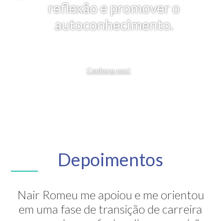
reflexão e promover o
autoconhecimento.
Conheça-nos!
Depoimentos
Nair Romeu me apoiou e me orientou
A Nair é inesquecível! Através de sua
em uma fase de transição de carreira
grande competência ela me mostrou