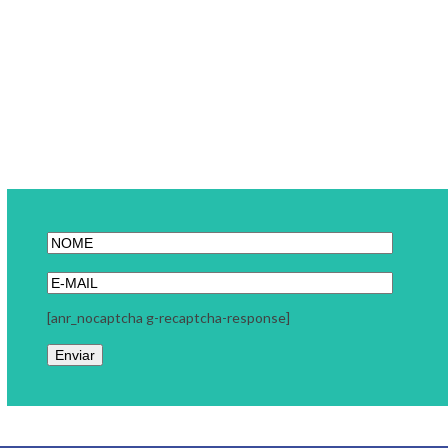
[anr_nocaptcha g-recaptcha-response]
Link Carreira
A Link Carreira é uma consultoria focada em seu momento
profissional. Trabalhamos com coaching executivo, coaching