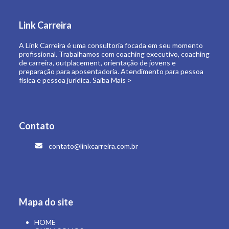
de carreira, outplacement, orientação de jovens e
preparação para aposentadoria. Atendimento para pessoa
física e pessoa jurídica.
Saiba Mais >
Contato
contato@linkcarreira.com.br
Mapa do site
HOME
QUEM SOMOS
O QUE FAZEMOS
LINK CARREIRA UNIVERSIDADE
E-BOOKS
ARTIGOS
CONTATO
ÁREA RESTRITA