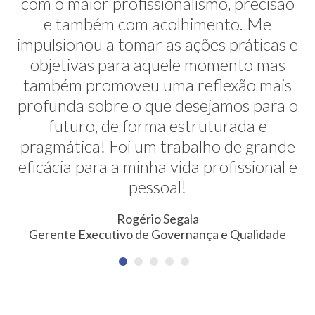
com o maior profissionalismo, precisão
alternativas na minha transição de
carreira. E ela faz isso de uma maneira
e também com acolhimento. Me
impulsionou a tomar as ações práticas e
muito sútil e elegante. Hoje exerço uma
profissão nunca pensada antes. Meus
objetivas para aquele momento mas
também promoveu uma reflexão mais
agradecimentos!
profunda sobre o que desejamos para o
Erica Rodrigues
futuro, de forma estruturada e
Consultora em Qualidade, Meio Ambiente, Saúde e
pragmática! Foi um trabalho de grande
Segurança do Trabalho
eficácia para a minha vida profissional e
pessoal!
Rogério Segala
Gerente Executivo de Governança e Qualidade
NEWSLETTER