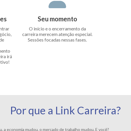
des
Seu momento
ntrar
O início e o encerramento da
gócio,
carreira merecem atenção especial.
 de
Sessões focadas nessas fases.
mento
ra irá
tivo!
Por que a Link Carreira?
 a economia mudou, o mercado de trabalho mudou. E você?