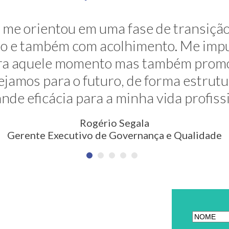
ravés de sua grande competência ela 
me orientou em uma fase de transição
. E ela faz isso de uma maneira muito s
são e também com acolhimento. Me impu
para aquele momento mas também prom
são nunca pensada antes. Meus agra
jamos para o futuro, de forma estrut
Erica Rodrigues
nde eficácia para a minha vida profiss
em Qualidade, Meio Ambiente, Saúde e Segurança
Rogério Segala
Gerente Executivo de Governança e Qualidade
ETTER