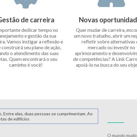
Gestão de carreira
Novas oportunida
mportante dedicar tempo no
Quer mudar de carreira, enco
anejamento e gestão da sua
um novo trabalho, abrir um ne
ira. Vamos instigar a reflexão e
refletir sobre alternativas
 construirá seu plano de ação,
mercado ou investir no
ando o atendimento das suas
aprimoramento e desenvolvi
tas. Quem encontrará o seu
de competências? A Link Carrei
caminho é você!
apoiá-lo na busca do seu obje
O mundo mudou,