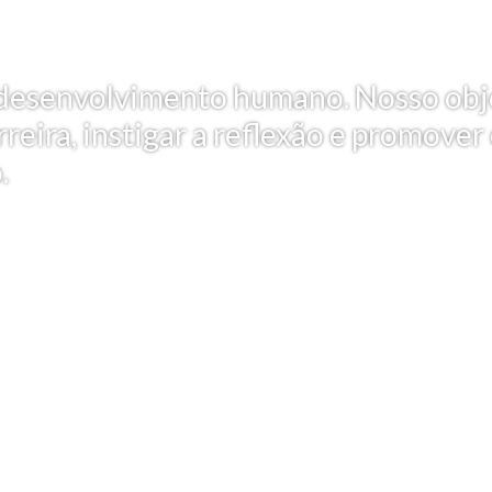
 e desenvolvimento humano. Nosso obj
reira, instigar a reflexão e promover
.