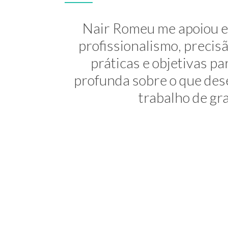
A Nair é inesquecível! At
Nair Romeu me apoiou e 
minha transição de carreira
profissionalismo, preci
práticas e objetivas 
uma profis
profunda sobre o que dese
trabalho de gra
Consultora 
NEWSL