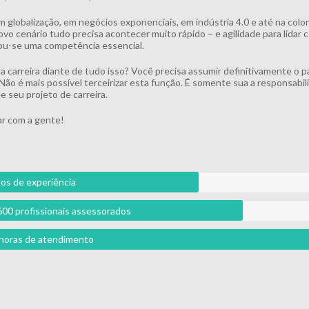
m globalização, em negócios exponenciais, em indústria 4.0 e até na colo
vo cenário tudo precisa acontecer muito rápido – e agilidade para lidar
u-se uma competência essencial.
ua carreira diante de tudo isso? Você precisa assumir definitivamente o p
 Não é mais possível terceirizar esta função. É somente sua a responsabil
e seu projeto de carreira.
r com a gente!
os de experiência
600 profissionais assessorados
l horas de atendimento