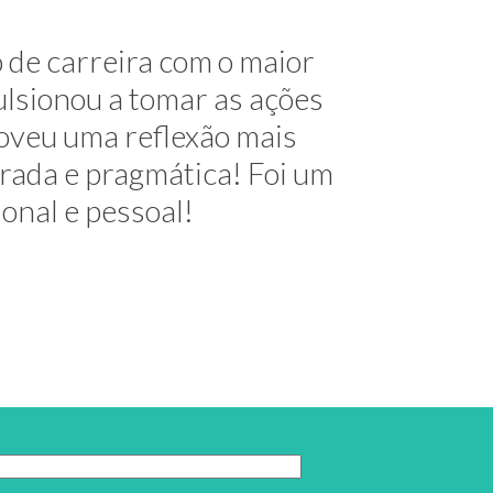
me mostrou alternativas na
 de carreira com o maior
útil e elegante. Hoje exerço
lsionou a tomar as ações
oveu uma reflexão mais
decimentos!
urada e pragmática! Foi um
ional e pessoal!
 do Trabalho