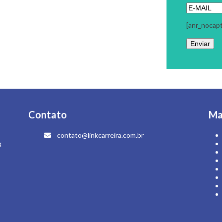
[anr_nocap
Contato
Ma
contato@linkcarreira.com.br
g