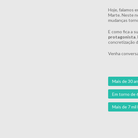
Hoje, falamos e
Marte. Neste no
mudanças torno
E como fica a s
protagonista
.
concretização d
Venha conversa
Mais de 30 an
Em torno de 
Mais de 7 mi