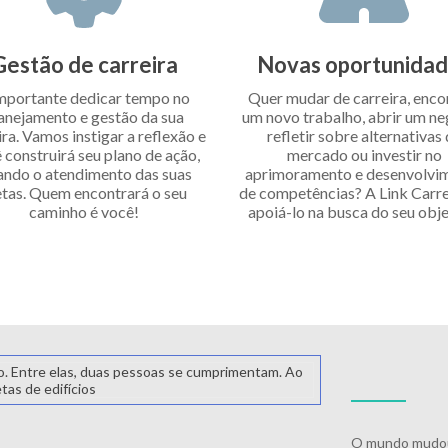
Gestão de carreira
Novas oportunida
mportante dedicar tempo no
Quer mudar de carreira, enco
anejamento e gestão da sua
um novo trabalho, abrir um ne
ira. Vamos instigar a reflexão e
refletir sobre alternativas
 construirá seu plano de ação,
mercado ou investir no
ando o atendimento das suas
aprimoramento e desenvolvi
tas. Quem encontrará o seu
de competências? A Link Carrei
caminho é você!
apoiá-lo na busca do seu obje
O mundo mudou,