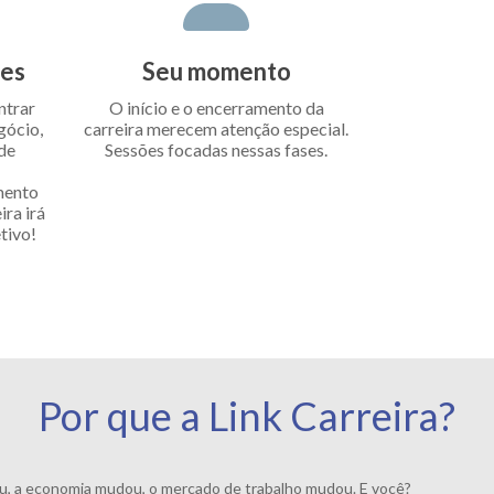
des
Seu momento
ntrar
O início e o encerramento da
gócio,
carreira merecem atenção especial.
 de
Sessões focadas nessas fases.
mento
ra irá
tivo!
Por que a Link Carreira?
 a economia mudou, o mercado de trabalho mudou. E você?