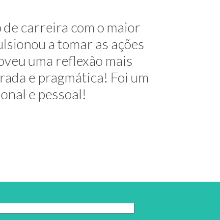
me mostrou alternativas na
 de carreira com o maior
útil e elegante. Hoje exerço
lsionou a tomar as ações
oveu uma reflexão mais
decimentos!
urada e pragmática! Foi um
ional e pessoal!
 do Trabalho