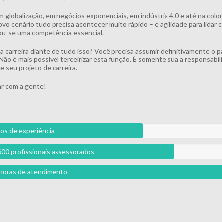
m globalização, em negócios exponenciais, em indústria 4.0 e até na colo
vo cenário tudo precisa acontecer muito rápido – e agilidade para lidar
u-se uma competência essencial.
ua carreira diante de tudo isso? Você precisa assumir definitivamente o p
 Não é mais possível terceirizar esta função. É somente sua a responsabil
e seu projeto de carreira.
r com a gente!
os de experiência
600 profissionais assessorados
l horas de atendimento