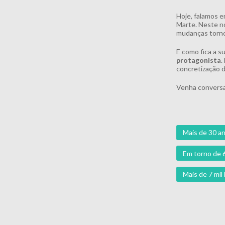
Hoje, falamos e
Marte. Neste no
mudanças torno
E como fica a s
protagonista
.
concretização d
Venha conversa
Mais de 30 an
Em torno de 
Mais de 7 mi