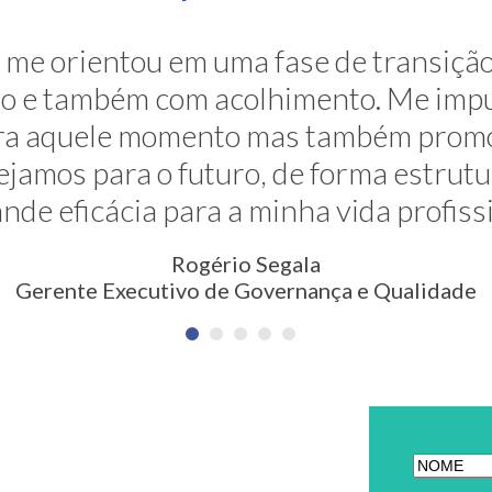
ravés de sua grande competência ela 
me orientou em uma fase de transição
. E ela faz isso de uma maneira muito s
são e também com acolhimento. Me impu
para aquele momento mas também prom
são nunca pensada antes. Meus agra
jamos para o futuro, de forma estrut
Erica Rodrigues
nde eficácia para a minha vida profiss
em Qualidade, Meio Ambiente, Saúde e Segurança
Rogério Segala
Gerente Executivo de Governança e Qualidade
ETTER