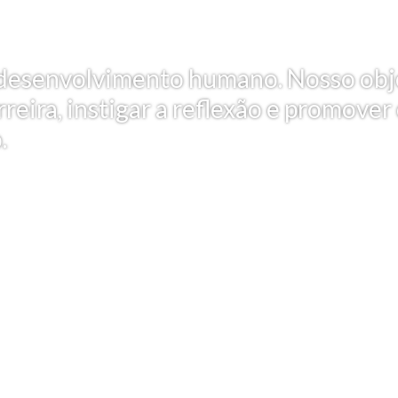
 e desenvolvimento humano. Nosso obj
reira, instigar a reflexão e promover
.