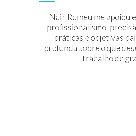
A Nair é inesquecível! At
Nair Romeu me apoiou e 
minha transição de carreira
profissionalismo, preci
práticas e objetivas 
uma profis
profunda sobre o que dese
trabalho de gra
Consultora 
NEWSL