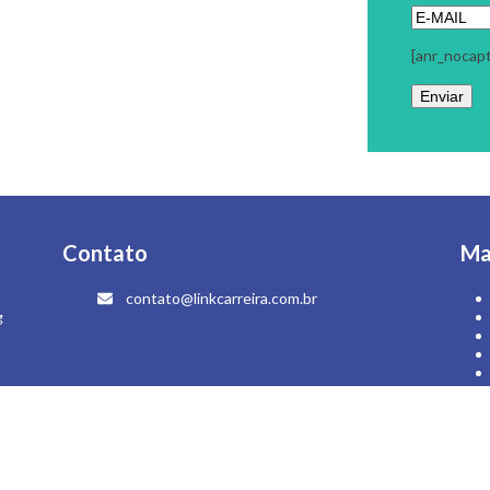
[anr_nocap
Contato
Ma
contato@linkcarreira.com.br
g