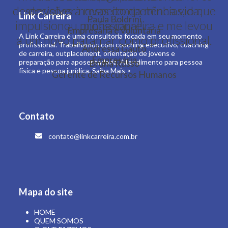
desenvolver novas competências, o que
decisões à respeito da minha vida
Link Carreira
Paula Boldrini
impulsionou minha carreira e me levou
profissional!
Empresária e voluntária
A Link Carreira é uma consultoria focada em seu momento
a um novo patamar como profissional.
profissional. Trabalhamos com coaching executivo, coaching
Andressa Gauto
de carreira, outplacement, orientação de jovens e
Empresária
preparação para aposentadoria. Atendimento para pessoa
Bruna Russo
física e pessoa jurídica.
Saiba Mais >
Gerente de Recursos Humanos
Contato
contato@linkcarreira.com.br
Mapa do site
HOME
QUEM SOMOS