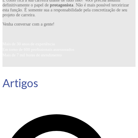
E como fica a sua carreira diante de tudo isso? Você precisa assumir
definitivamente o papel de
protagonista
. Não é mais possível terceirizar
esta função. É somente sua a responsabilidade pela concretização de seu
projeto de carreira.
Venha conversar com a gente!
Mais de 30 anos de experiência
Em torno de 600 profissionais assessorados
Mais de 7 mil horas de atendimento
Artigos