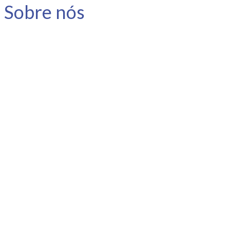
Sobre nós
A Link Carreira é uma consultoria
especializada em carreira e
desenvolvimento humano.
Nosso objetivo é apoiar o
profissional no planejamento e
gestão da sua carreira, instigar a
reflexão e promover o
autoconhecimento.