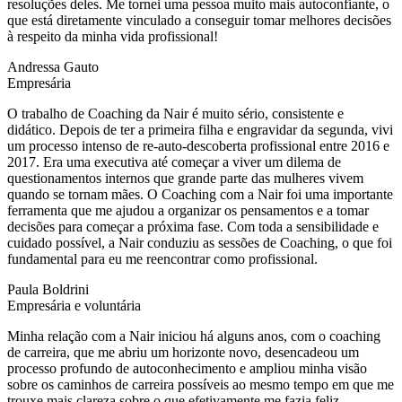
resoluções deles. Me tornei uma pessoa muito mais autoconfiante, o
que está diretamente vinculado a conseguir tomar melhores decisões
à respeito da minha vida profissional!
Andressa Gauto
Empresária
O trabalho de Coaching da Nair é muito sério, consistente e
didático. Depois de ter a primeira filha e engravidar da segunda, vivi
um processo intenso de re-auto-descoberta profissional entre 2016 e
2017. Era uma executiva até começar a viver um dilema de
questionamentos internos que grande parte das mulheres vivem
quando se tornam mães. O Coaching com a Nair foi uma importante
ferramenta que me ajudou a organizar os pensamentos e a tomar
decisões para começar a próxima fase. Com toda a sensibilidade e
cuidado possível, a Nair conduziu as sessões de Coaching, o que foi
fundamental para eu me reencontrar como profissional.
Paula Boldrini
Empresária e voluntária
Minha relação com a Nair iniciou há alguns anos, com o coaching
de carreira, que me abriu um horizonte novo, desencadeou um
processo profundo de autoconhecimento e ampliou minha visão
sobre os caminhos de carreira possíveis ao mesmo tempo em que me
trouxe mais clareza sobre o que efetivamente me fazia feliz