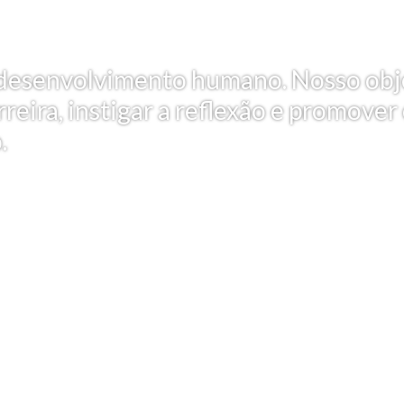
 e desenvolvimento humano. Nosso obj
reira, instigar a reflexão e promover
.