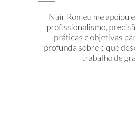
A Nair é inesquecível! At
Nair Romeu me apoiou e 
minha transição de carreira
profissionalismo, preci
práticas e objetivas 
uma profis
profunda sobre o que dese
trabalho de gra
Consultora 
NEWSL