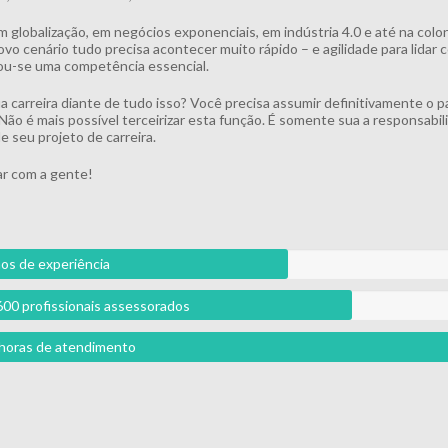
m globalização, em negócios exponenciais, em indústria 4.0 e até na colo
vo cenário tudo precisa acontecer muito rápido – e agilidade para lidar
u-se uma competência essencial.
ua carreira diante de tudo isso? Você precisa assumir definitivamente o p
 Não é mais possível terceirizar esta função. É somente sua a responsabil
e seu projeto de carreira.
r com a gente!
os de experiência
600 profissionais assessorados
l horas de atendimento