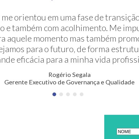
ravés de sua grande competência ela 
me orientou em uma fase de transição
. E ela faz isso de uma maneira muito s
são e também com acolhimento. Me impu
para aquele momento mas também prom
são nunca pensada antes. Meus agra
jamos para o futuro, de forma estrut
Erica Rodrigues
nde eficácia para a minha vida profiss
em Qualidade, Meio Ambiente, Saúde e Segurança
Rogério Segala
Gerente Executivo de Governança e Qualidade
ETTER