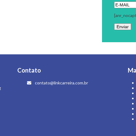
[anr_nocap
Contato
Ma
contato@linkcarreira.com.br
g