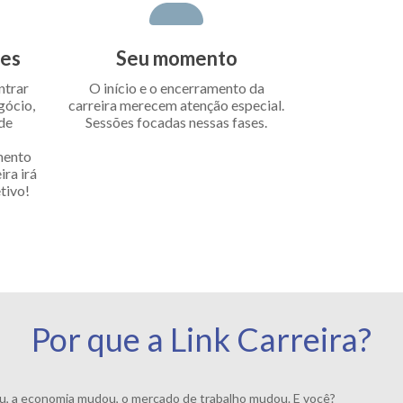
des
Seu momento
ntrar
O início e o encerramento da
gócio,
carreira merecem atenção especial.
 de
Sessões focadas nessas fases.
mento
ra irá
tivo!
Por que a Link Carreira?
 a economia mudou, o mercado de trabalho mudou. E você?