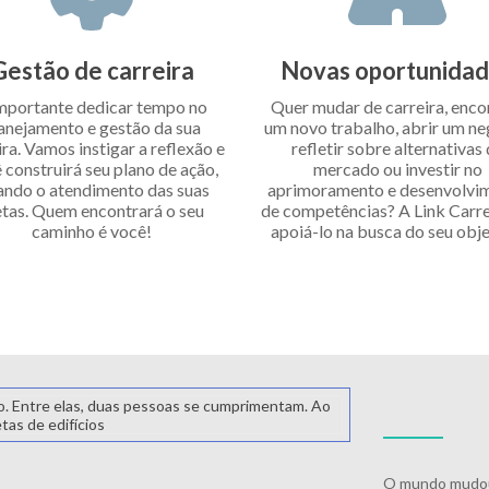
Gestão de carreira
Novas oportunida
mportante dedicar tempo no
Quer mudar de carreira, enco
anejamento e gestão da sua
um novo trabalho, abrir um ne
ira. Vamos instigar a reflexão e
refletir sobre alternativas
 construirá seu plano de ação,
mercado ou investir no
ando o atendimento das suas
aprimoramento e desenvolvi
tas. Quem encontrará o seu
de competências? A Link Carrei
caminho é você!
apoiá-lo na busca do seu obje
O mundo mudou,