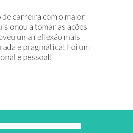
me mostrou alternativas na
 de carreira com o maior
útil e elegante. Hoje exerço
lsionou a tomar as ações
oveu uma reflexão mais
decimentos!
urada e pragmática! Foi um
ional e pessoal!
 do Trabalho