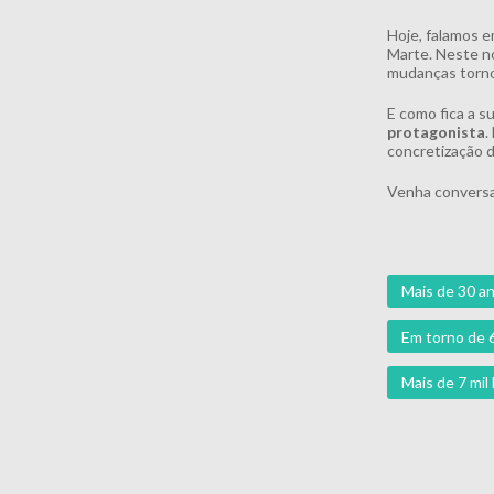
Hoje, falamos e
Marte. Neste no
mudanças torno
E como fica a s
protagonista
.
concretização d
Venha conversa
Mais de 30 an
Em torno de 
Mais de 7 mi