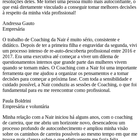
resoluções deles. Me tornei uma pessoa muito mais autoconfiante, o
que está diretamente vinculado a conseguir tomar melhores decisões
à respeito da minha vida profissional!
Andressa Gauto
Empresária
O trabalho de Coaching da Nair é muito sério, consistente e
didático. Depois de ter a primeira filha e engravidar da segunda, vivi
um processo intenso de re-auto-descoberta profissional entre 2016 e
2017. Era uma executiva até começar a viver um dilema de
questionamentos internos que grande parte das mulheres vivem
quando se tornam mães. O Coaching com a Nair foi uma importante
ferramenta que me ajudou a organizar os pensamentos e a tomar
decisões para começar a próxima fase. Com toda a sensibilidade e
cuidado possível, a Nair conduziu as sessões de Coaching, o que foi
fundamental para eu me reencontrar como profissional.
Paula Boldrini
Empresária e voluntária
Minha relação com a Nair iniciou há alguns anos, com o coaching
de carreira, que me abriu um horizonte novo, desencadeou um
processo profundo de autoconhecimento e ampliou minha visão
sobre os caminhos de carreira possíveis ao mesmo tempo em que me
trouxe mais clareza sobre o que efetivamente me fazia feliz