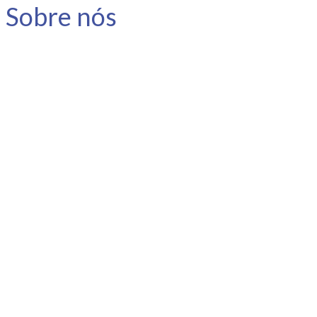
Sobre nós
A Link Carreira é uma consultoria
especializada em carreira e
desenvolvimento humano.
Nosso objetivo é apoiar o
profissional no planejamento e
gestão da sua carreira, instigar a
reflexão e promover o
autoconhecimento.