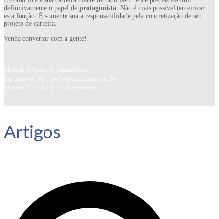
E como fica a sua carreira diante de tudo isso? Você precisa assumir
definitivamente o papel de
protagonista
. Não é mais possível terceirizar
esta função. É somente sua a responsabilidade pela concretização de seu
projeto de carreira.
Venha conversar com a gente!
Mais de 30 anos de experiência
Em torno de 600 profissionais assessorados
Mais de 7 mil horas de atendimento
Artigos