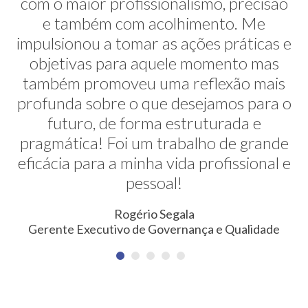
com o maior profissionalismo, precisão
alternativas na minha transição de
carreira. E ela faz isso de uma maneira
e também com acolhimento. Me
impulsionou a tomar as ações práticas e
muito sútil e elegante. Hoje exerço uma
profissão nunca pensada antes. Meus
objetivas para aquele momento mas
também promoveu uma reflexão mais
agradecimentos!
profunda sobre o que desejamos para o
Erica Rodrigues
futuro, de forma estruturada e
Consultora em Qualidade, Meio Ambiente, Saúde e
pragmática! Foi um trabalho de grande
Segurança do Trabalho
eficácia para a minha vida profissional e
pessoal!
Rogério Segala
Gerente Executivo de Governança e Qualidade
NEWSLETTER