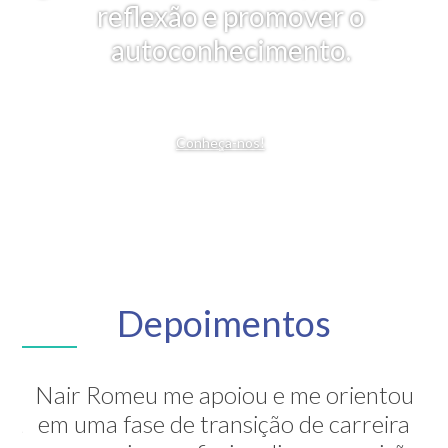
reflexão e promover o
autoconhecimento.
Conheça-nos!
Depoimentos
Nair Romeu me apoiou e me orientou
A Nair é inesquecível! Através de sua
em uma fase de transição de carreira
grande competência ela me mostrou