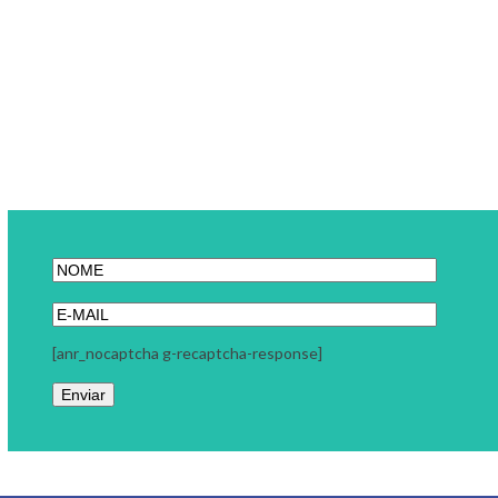
[anr_nocaptcha g-recaptcha-response]
Link Carreira
A Link Carreira é uma consultoria focada em seu momento
profissional. Trabalhamos com coaching executivo, coaching