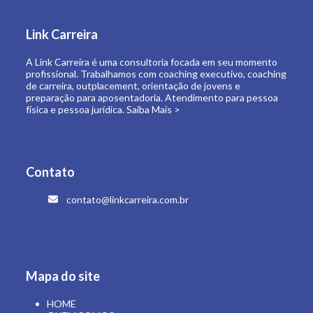
de carreira, outplacement, orientação de jovens e
preparação para aposentadoria. Atendimento para pessoa
física e pessoa jurídica.
Saiba Mais >
Contato
contato@linkcarreira.com.br
Mapa do site
HOME
QUEM SOMOS
O QUE FAZEMOS
LINK CARREIRA UNIVERSIDADE
E-BOOKS
ARTIGOS
CONTATO
ÁREA RESTRITA