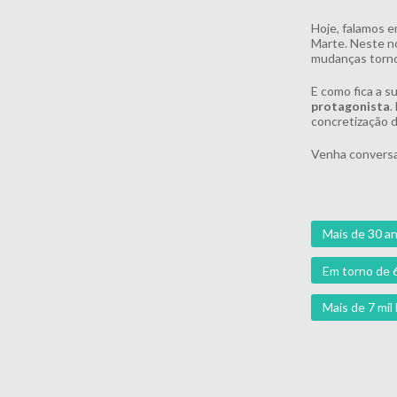
Hoje, falamos e
Marte. Neste no
mudanças torno
E como fica a s
protagonista
.
concretização d
Venha conversa
Mais de 30 an
Em torno de 
Mais de 7 mi