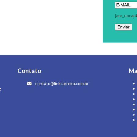
Contato
Ma
contato@linkcarreira.com.br
g
 - Todos os Direitos Reservados | Colaboração:
Evolutiva Comunicação
|