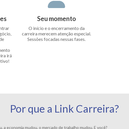
des
Seu momento
ntrar
O início e o encerramento da
gócio,
carreira merecem atenção especial.
 de
Sessões focadas nessas fases.
mento
ra irá
tivo!
Por que a Link Carreira?
 a economia mudou, o mercado de trabalho mudou. E você?