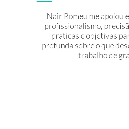
A Nair é inesquecível! At
Nair Romeu me apoiou e 
minha transição de carreira
profissionalismo, preci
práticas e objetivas 
uma profis
profunda sobre o que dese
trabalho de gra
Consultora 
NEWSL