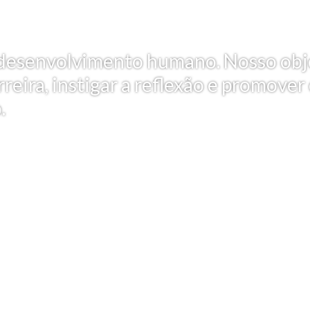
 e desenvolvimento humano. Nosso obj
reira, instigar a reflexão e promover
.