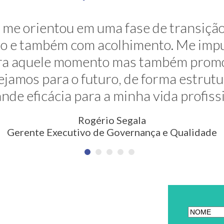
ravés de sua grande competência ela 
me orientou em uma fase de transição
. E ela faz isso de uma maneira muito s
são e também com acolhimento. Me impu
para aquele momento mas também prom
são nunca pensada antes. Meus agra
jamos para o futuro, de forma estrut
Erica Rodrigues
nde eficácia para a minha vida profiss
em Qualidade, Meio Ambiente, Saúde e Segurança
Rogério Segala
Gerente Executivo de Governança e Qualidade
ETTER
[anr_nocap