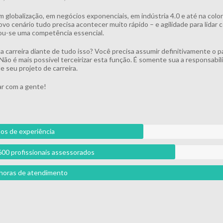
m globalização, em negócios exponenciais, em indústria 4.0 e até na colo
vo cenário tudo precisa acontecer muito rápido – e agilidade para lidar
u-se uma competência essencial.
ua carreira diante de tudo isso? Você precisa assumir definitivamente o p
 Não é mais possível terceirizar esta função. É somente sua a responsabil
e seu projeto de carreira.
r com a gente!
os de experiência
600 profissionais assessorados
l horas de atendimento