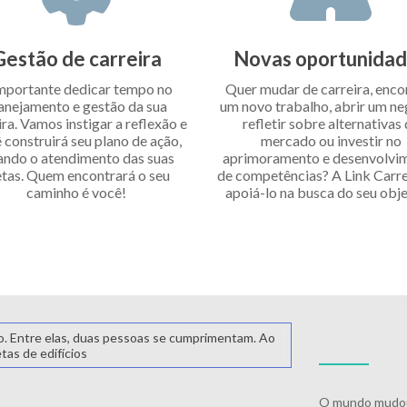
Gestão de carreira
Novas oportunida
mportante dedicar tempo no
Quer mudar de carreira, enco
anejamento e gestão da sua
um novo trabalho, abrir um ne
ira. Vamos instigar a reflexão e
refletir sobre alternativas
 construirá seu plano de ação,
mercado ou investir no
ando o atendimento das suas
aprimoramento e desenvolvi
tas. Quem encontrará o seu
de competências? A Link Carrei
caminho é você!
apoiá-lo na busca do seu obje
O mundo mudou,