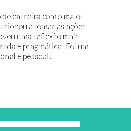
me mostrou alternativas na
 de carreira com o maior
útil e elegante. Hoje exerço
lsionou a tomar as ações
oveu uma reflexão mais
decimentos!
urada e pragmática! Foi um
ional e pessoal!
 do Trabalho
tcha g-recaptcha-response]