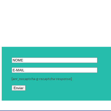
[anr_nocaptcha g-recaptcha-response]
Link Carreira
A Link Carreira é uma consultoria focada em seu momento
profissional. Trabalhamos com coaching executivo, coaching