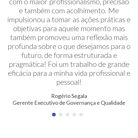
com o maior profissionalismo, precisão
alternativas na minha transição de
carreira. E ela faz isso de uma maneira
e também com acolhimento. Me
impulsionou a tomar as ações práticas e
muito sútil e elegante. Hoje exerço uma
profissão nunca pensada antes. Meus
objetivas para aquele momento mas
também promoveu uma reflexão mais
agradecimentos!
profunda sobre o que desejamos para o
Erica Rodrigues
futuro, de forma estruturada e
Consultora em Qualidade, Meio Ambiente, Saúde e
pragmática! Foi um trabalho de grande
Segurança do Trabalho
eficácia para a minha vida profissional e
pessoal!
Rogério Segala
Gerente Executivo de Governança e Qualidade
NEWSLETTER