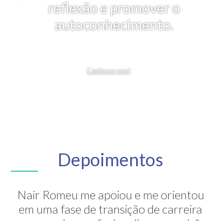
reflexão e promover o
autoconhecimento.
Conheça-nos!
Depoimentos
Nair Romeu me apoiou e me orientou
A Nair é inesquecível! Através de sua
em uma fase de transição de carreira
grande competência ela me mostrou