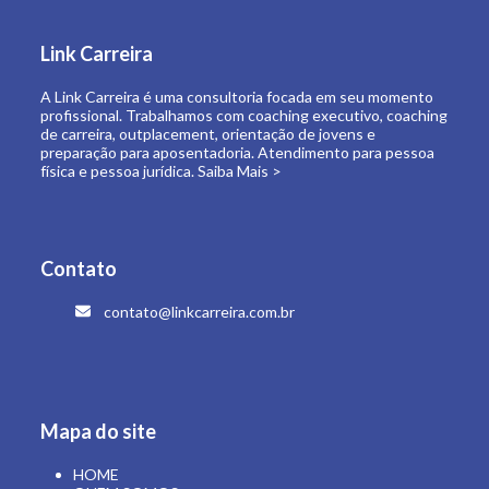
de carreira, outplacement, orientação de jovens e
preparação para aposentadoria. Atendimento para pessoa
física e pessoa jurídica.
Saiba Mais >
Contato
contato@linkcarreira.com.br
Mapa do site
HOME
QUEM SOMOS
O QUE FAZEMOS
LINK CARREIRA UNIVERSIDADE
E-BOOKS
ARTIGOS
CONTATO
ÁREA RESTRITA