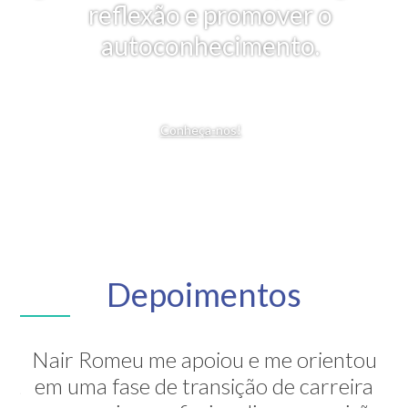
reflexão e promover o
autoconhecimento.
Conheça-nos!
Depoimentos
Nair Romeu me apoiou e me orientou
A Nair é inesquecível! Através de sua
em uma fase de transição de carreira
grande competência ela me mostrou