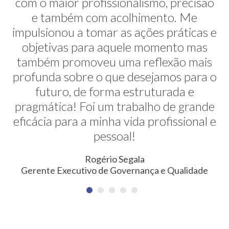
com o maior profissionalismo, precisão
alternativas na minha transição de
carreira. E ela faz isso de uma maneira
e também com acolhimento. Me
impulsionou a tomar as ações práticas e
muito sútil e elegante. Hoje exerço uma
profissão nunca pensada antes. Meus
objetivas para aquele momento mas
também promoveu uma reflexão mais
agradecimentos!
profunda sobre o que desejamos para o
Erica Rodrigues
futuro, de forma estruturada e
Consultora em Qualidade, Meio Ambiente, Saúde e
pragmática! Foi um trabalho de grande
Segurança do Trabalho
eficácia para a minha vida profissional e
pessoal!
Rogério Segala
Gerente Executivo de Governança e Qualidade
NEWSLETTER