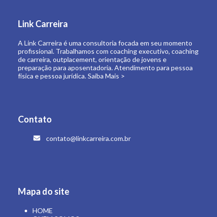
de carreira, outplacement, orientação de jovens e
preparação para aposentadoria. Atendimento para pessoa
física e pessoa jurídica.
Saiba Mais >
Contato
contato@linkcarreira.com.br
Mapa do site
HOME
QUEM SOMOS
O QUE FAZEMOS
LINK CARREIRA UNIVERSIDADE
E-BOOKS
ARTIGOS
CONTATO
ÁREA RESTRITA