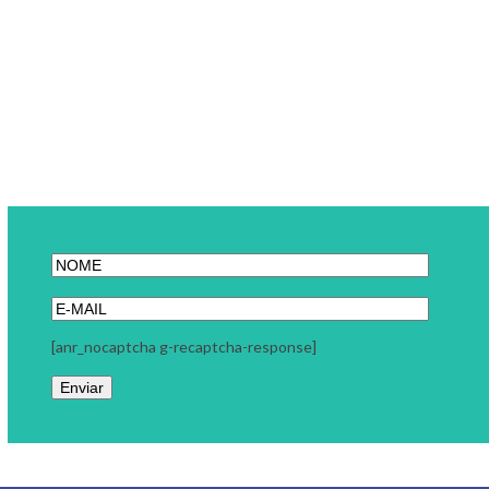
[anr_nocaptcha g-recaptcha-response]
Link Carreira
A Link Carreira é uma consultoria focada em seu momento
profissional. Trabalhamos com coaching executivo, coaching