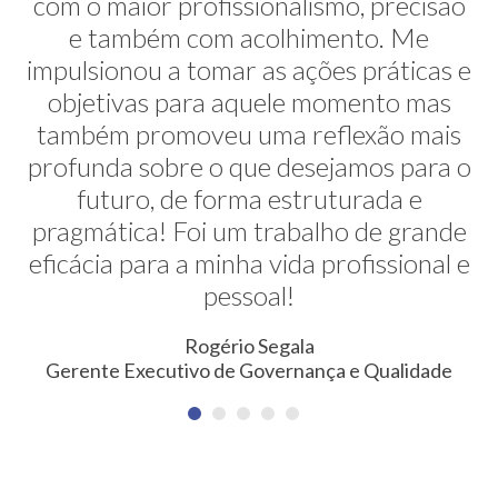
com o maior profissionalismo, precisão
alternativas na minha transição de
carreira. E ela faz isso de uma maneira
e também com acolhimento. Me
impulsionou a tomar as ações práticas e
muito sútil e elegante. Hoje exerço uma
profissão nunca pensada antes. Meus
objetivas para aquele momento mas
também promoveu uma reflexão mais
agradecimentos!
profunda sobre o que desejamos para o
Erica Rodrigues
futuro, de forma estruturada e
Consultora em Qualidade, Meio Ambiente, Saúde e
pragmática! Foi um trabalho de grande
Segurança do Trabalho
eficácia para a minha vida profissional e
pessoal!
Rogério Segala
Gerente Executivo de Governança e Qualidade
NEWSLETTER