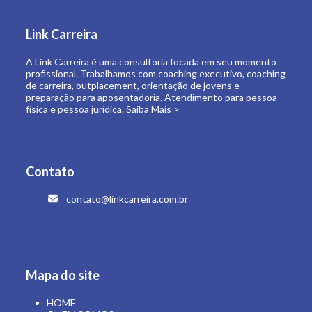
de carreira, outplacement, orientação de jovens e
preparação para aposentadoria. Atendimento para pessoa
física e pessoa jurídica.
Saiba Mais >
Contato
contato@linkcarreira.com.br
Mapa do site
HOME
QUEM SOMOS
O QUE FAZEMOS
LINK CARREIRA UNIVERSIDADE
E-BOOKS
ARTIGOS
CONTATO
ÁREA RESTRITA