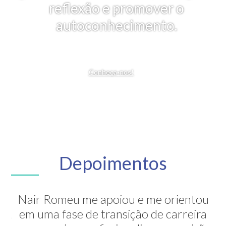
reflexão e promover o
autoconhecimento.
Conheça-nos!
Depoimentos
Nair Romeu me apoiou e me orientou
A Nair é inesquecível! Através de sua
em uma fase de transição de carreira
grande competência ela me mostrou