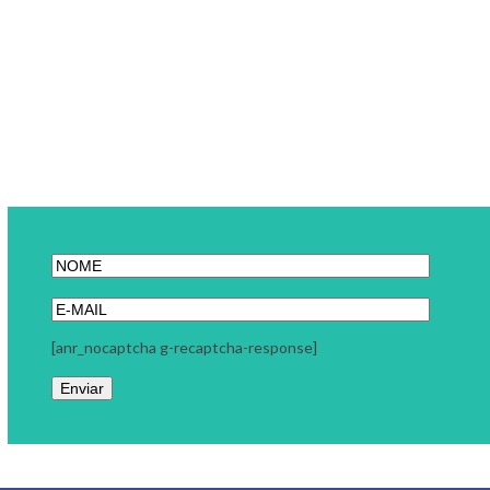
[anr_nocaptcha g-recaptcha-response]
Link Carreira
A Link Carreira é uma consultoria focada em seu momento
profissional. Trabalhamos com coaching executivo, coaching