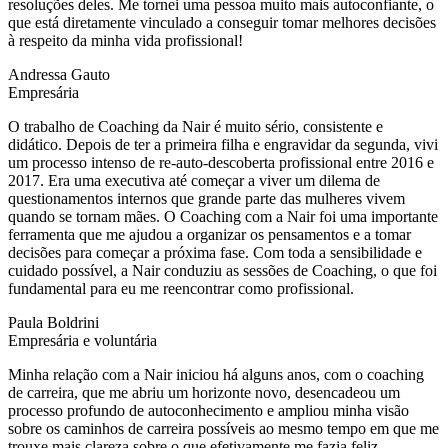
resoluções deles. Me tornei uma pessoa muito mais autoconfiante, o
que está diretamente vinculado a conseguir tomar melhores decisões
à respeito da minha vida profissional!
Andressa Gauto
Empresária
O trabalho de Coaching da Nair é muito sério, consistente e
didático. Depois de ter a primeira filha e engravidar da segunda, vivi
um processo intenso de re-auto-descoberta profissional entre 2016 e
2017. Era uma executiva até começar a viver um dilema de
questionamentos internos que grande parte das mulheres vivem
quando se tornam mães. O Coaching com a Nair foi uma importante
ferramenta que me ajudou a organizar os pensamentos e a tomar
decisões para começar a próxima fase. Com toda a sensibilidade e
cuidado possível, a Nair conduziu as sessões de Coaching, o que foi
fundamental para eu me reencontrar como profissional.
Paula Boldrini
Empresária e voluntária
Minha relação com a Nair iniciou há alguns anos, com o coaching
de carreira, que me abriu um horizonte novo, desencadeou um
processo profundo de autoconhecimento e ampliou minha visão
sobre os caminhos de carreira possíveis ao mesmo tempo em que me
trouxe mais clareza sobre o que efetivamente me fazia feliz