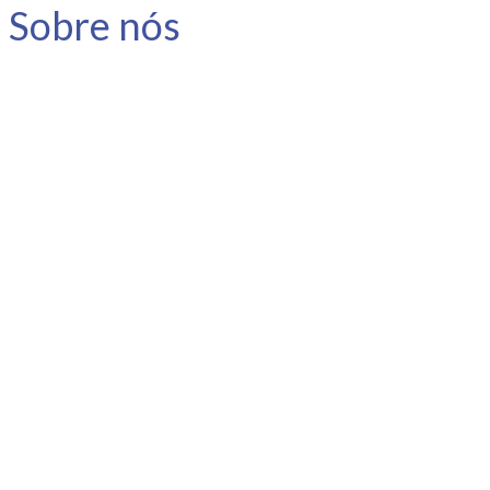
Sobre nós
A Link Carreira é uma consultoria
especializada em carreira e
desenvolvimento humano.
Nosso objetivo é apoiar o
profissional no planejamento e
gestão da sua carreira, instigar a
reflexão e promover o
autoconhecimento.