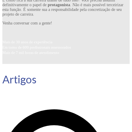
E como fica a sua carreira diante de tudo isso? Você precisa assumir
definitivamente o papel de
protagonista
. Não é mais possível terceirizar
esta função. É somente sua a responsabilidade pela concretização de seu
projeto de carreira.
Venha conversar com a gente!
Mais de 30 anos de experiência
Em torno de 600 profissionais assessorados
Mais de 7 mil horas de atendimento
Artigos