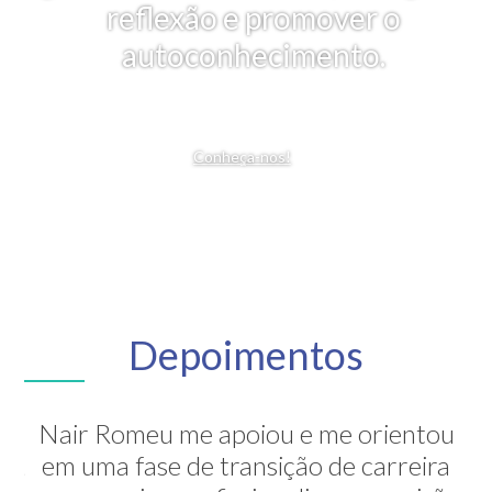
reflexão e promover o
autoconhecimento.
Conheça-nos!
Depoimentos
Nair Romeu me apoiou e me orientou
A Nair é inesquecível! Através de sua
em uma fase de transição de carreira
grande competência ela me mostrou