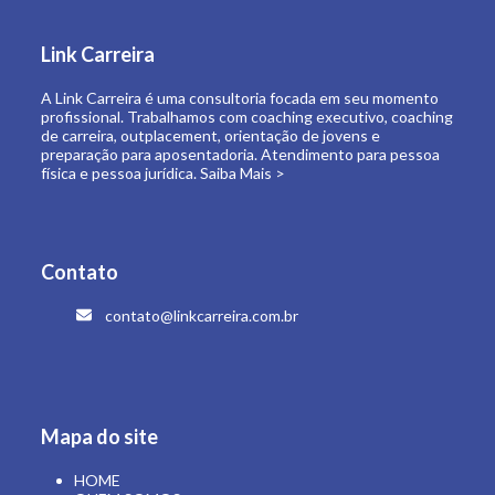
de carreira, outplacement, orientação de jovens e
preparação para aposentadoria. Atendimento para pessoa
física e pessoa jurídica.
Saiba Mais >
Contato
contato@linkcarreira.com.br
Mapa do site
HOME
QUEM SOMOS
O QUE FAZEMOS
LINK CARREIRA UNIVERSIDADE
E-BOOKS
ARTIGOS
CONTATO
ÁREA RESTRITA