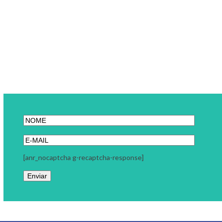
[anr_nocaptcha g-recaptcha-response]
Link Carreira
A Link Carreira é uma consultoria focada em seu momento
profissional. Trabalhamos com coaching executivo, coaching