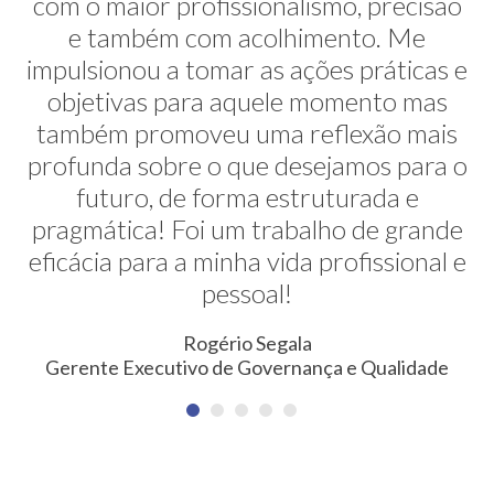
com o maior profissionalismo, precisão
alternativas na minha transição de
carreira. E ela faz isso de uma maneira
e também com acolhimento. Me
impulsionou a tomar as ações práticas e
muito sútil e elegante. Hoje exerço uma
profissão nunca pensada antes. Meus
objetivas para aquele momento mas
também promoveu uma reflexão mais
agradecimentos!
profunda sobre o que desejamos para o
Erica Rodrigues
futuro, de forma estruturada e
Consultora em Qualidade, Meio Ambiente, Saúde e
pragmática! Foi um trabalho de grande
Segurança do Trabalho
eficácia para a minha vida profissional e
pessoal!
Rogério Segala
Gerente Executivo de Governança e Qualidade
NEWSLETTER