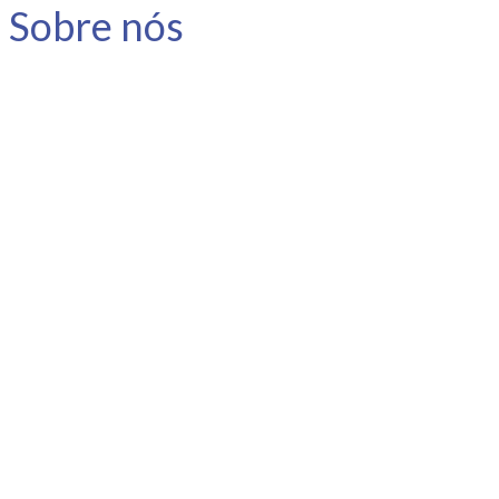
Sobre nós
A Link Carreira é uma consultoria
especializada em carreira e
desenvolvimento humano.
Nosso objetivo é apoiar o
profissional no planejamento e
gestão da sua carreira, instigar a
reflexão e promover o
autoconhecimento.