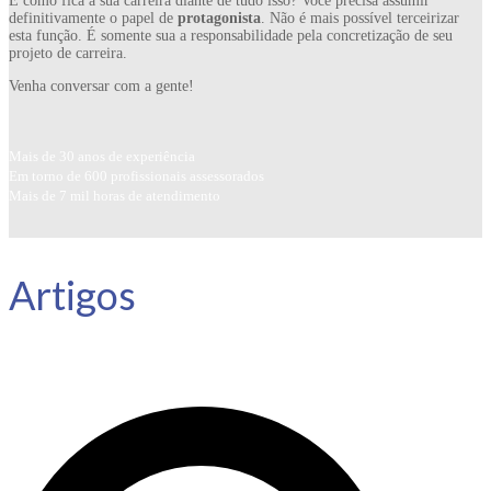
E como fica a sua carreira diante de tudo isso? Você precisa assumir
definitivamente o papel de
protagonista
. Não é mais possível terceirizar
esta função. É somente sua a responsabilidade pela concretização de seu
projeto de carreira.
Venha conversar com a gente!
Mais de 30 anos de experiência
Em torno de 600 profissionais assessorados
Mais de 7 mil horas de atendimento
Artigos