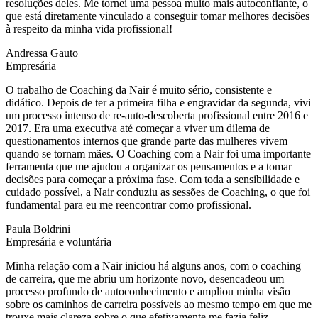
resoluções deles. Me tornei uma pessoa muito mais autoconfiante, o
que está diretamente vinculado a conseguir tomar melhores decisões
à respeito da minha vida profissional!
Andressa Gauto
Empresária
O trabalho de Coaching da Nair é muito sério, consistente e
didático. Depois de ter a primeira filha e engravidar da segunda, vivi
um processo intenso de re-auto-descoberta profissional entre 2016 e
2017. Era uma executiva até começar a viver um dilema de
questionamentos internos que grande parte das mulheres vivem
quando se tornam mães. O Coaching com a Nair foi uma importante
ferramenta que me ajudou a organizar os pensamentos e a tomar
decisões para começar a próxima fase. Com toda a sensibilidade e
cuidado possível, a Nair conduziu as sessões de Coaching, o que foi
fundamental para eu me reencontrar como profissional.
Paula Boldrini
Empresária e voluntária
Minha relação com a Nair iniciou há alguns anos, com o coaching
de carreira, que me abriu um horizonte novo, desencadeou um
processo profundo de autoconhecimento e ampliou minha visão
sobre os caminhos de carreira possíveis ao mesmo tempo em que me
trouxe mais clareza sobre o que efetivamente me fazia feliz