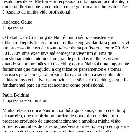
resoluções deles. Me tornei uma pessoa muito mais autoconfiante, o
que está diretamente vinculado a conseguir tomar melhores decisões
à respeito da minha vida profissional!
Andressa Gauto
Empresária
O trabalho de Coaching da Nair é muito sério, consistente e
didático. Depois de ter a primeira filha e engravidar da segunda, vivi
um processo intenso de re-auto-descoberta profissional entre 2016 e
2017. Era uma executiva até começar a viver um dilema de
questionamentos internos que grande parte das mulheres vivem
quando se tornam mães. O Coaching com a Nair foi uma importante
ferramenta que me ajudou a organizar os pensamentos e a tomar
decisões para começar a próxima fase. Com toda a sensibilidade e
cuidado possível, a Nair conduziu as sessões de Coaching, o que foi
fundamental para eu me reencontrar como profissional.
Paula Boldrini
Empresária e voluntária
Minha relação com a Nair iniciou há alguns anos, com o coaching
de carreira, que me abriu um horizonte novo, desencadeou um
processo profundo de autoconhecimento e ampliou minha visão
sobre os caminhos de carreira possíveis ao mesmo tempo em que me
trouxe mais clareza sobre o que efetivamente me fazia feliz