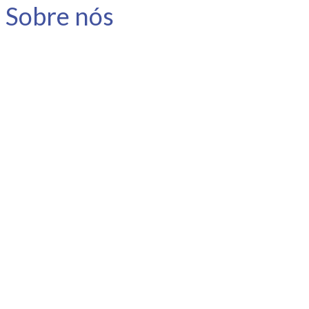
Sobre nós
A Link Carreira é uma consultoria
especializada em carreira e
desenvolvimento humano.
Nosso objetivo é apoiar o
profissional no planejamento e
gestão da sua carreira, instigar a
reflexão e promover o
autoconhecimento.