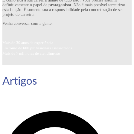
E como fica a sua carreira diante de tudo isso? Você precisa assumir
definitivamente o papel de
protagonista
. Não é mais possível terceirizar
esta função. É somente sua a responsabilidade pela concretização de seu
projeto de carreira.
Venha conversar com a gente!
Mais de 30 anos de experiência
Em torno de 600 profissionais assessorados
Mais de 7 mil horas de atendimento
Artigos