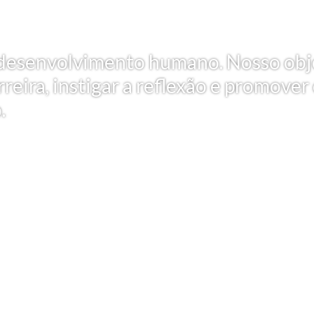
 e desenvolvimento humano. Nosso obj
reira, instigar a reflexão e promover
.