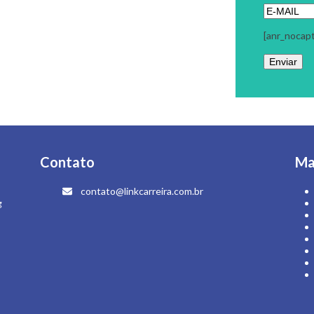
Contato
Ma
contato@linkcarreira.com.br
g
 - Todos os Direitos Reservados | Colaboração:
Evolutiva Comunicação
|