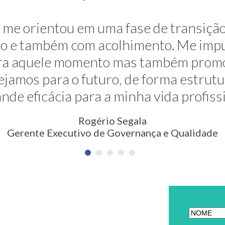
ravés de sua grande competência ela 
me orientou em uma fase de transição
. E ela faz isso de uma maneira muito s
são e também com acolhimento. Me impu
para aquele momento mas também prom
são nunca pensada antes. Meus agra
jamos para o futuro, de forma estrut
Erica Rodrigues
nde eficácia para a minha vida profiss
em Qualidade, Meio Ambiente, Saúde e Segurança
Rogério Segala
Gerente Executivo de Governança e Qualidade
ETTER
[anr_nocap