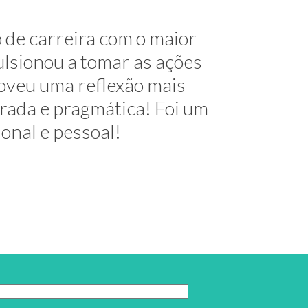
me mostrou alternativas na
 de carreira com o maior
útil e elegante. Hoje exerço
lsionou a tomar as ações
oveu uma reflexão mais
decimentos!
urada e pragmática! Foi um
ional e pessoal!
 do Trabalho
tcha g-recaptcha-response]