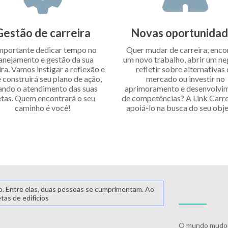
Gestão de carreira
Novas oportunida
mportante dedicar tempo no
Quer mudar de carreira, enco
anejamento e gestão da sua
um novo trabalho, abrir um ne
ira. Vamos instigar a reflexão e
refletir sobre alternativas
 construirá seu plano de ação,
mercado ou investir no
ando o atendimento das suas
aprimoramento e desenvolvi
tas. Quem encontrará o seu
de competências? A Link Carrei
caminho é você!
apoiá-lo na busca do seu obje
O mundo mudou,