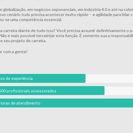
m globalização, em negócios exponenciais, em indústria 4.0 e até na colo
vo cenário tudo precisa acontecer muito rápido – e agilidade para lidar
u-se uma competência essencial.
ua carreira diante de tudo isso? Você precisa assumir definitivamente o p
 Não é mais possível terceirizar esta função. É somente sua a responsabil
e seu projeto de carreira.
r com a gente!
os de experiência
600 profissionais assessorados
l horas de atendimento