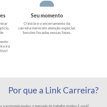
des
Seu momento
ntrar
O início e o encerramento da
gócio,
carreira merecem atenção especial.
 de
Sessões focadas nessas fases.
mento
ra irá
tivo!
Por que a Link Carreira?
 a economia mudou, o mercado de trabalho mudou. E você?