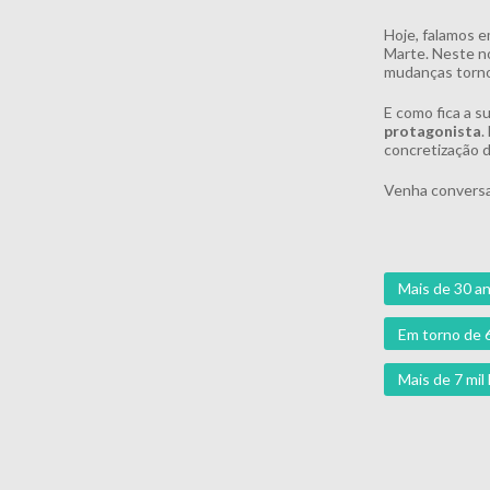
Hoje, falamos e
Marte. Neste no
mudanças torno
E como fica a s
protagonista
.
concretização d
Venha conversa
Mais de 30 an
Em torno de 
Mais de 7 mi