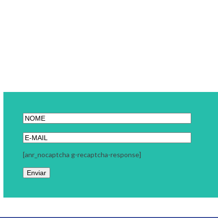
[anr_nocaptcha g-recaptcha-response]
Link Carreira
A Link Carreira é uma consultoria focada em seu momento
profissional. Trabalhamos com coaching executivo, coaching