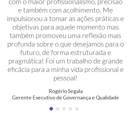
com o maior profissionalismo, precisão
alternativas na minha transição de
carreira. E ela faz isso de uma maneira
e também com acolhimento. Me
impulsionou a tomar as ações práticas e
muito sútil e elegante. Hoje exerço uma
profissão nunca pensada antes. Meus
objetivas para aquele momento mas
também promoveu uma reflexão mais
agradecimentos!
profunda sobre o que desejamos para o
Erica Rodrigues
futuro, de forma estruturada e
Consultora em Qualidade, Meio Ambiente, Saúde e
pragmática! Foi um trabalho de grande
Segurança do Trabalho
eficácia para a minha vida profissional e
pessoal!
Rogério Segala
Gerente Executivo de Governança e Qualidade
NEWSLETTER