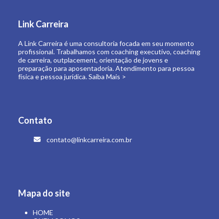
de carreira, outplacement, orientação de jovens e
preparação para aposentadoria. Atendimento para pessoa
física e pessoa jurídica.
Saiba Mais >
Contato
contato@linkcarreira.com.br
Mapa do site
HOME
QUEM SOMOS
O QUE FAZEMOS
LINK CARREIRA UNIVERSIDADE
E-BOOKS
ARTIGOS
CONTATO
ÁREA RESTRITA