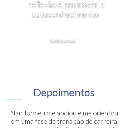
reflexão e promover o
autoconhecimento.
Conheça-nos!
Depoimentos
Nair Romeu me apoiou e me orientou
A Nair é inesquecível! Através de sua
em uma fase de transição de carreira
grande competência ela me mostrou