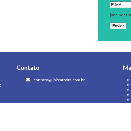
[anr_nocap
Contato
Ma
contato@linkcarreira.com.br
g