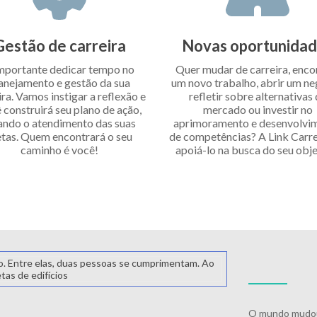
Gestão de carreira
Novas oportunida
mportante dedicar tempo no
Quer mudar de carreira, enco
anejamento e gestão da sua
um novo trabalho, abrir um ne
ira. Vamos instigar a reflexão e
refletir sobre alternativas
 construirá seu plano de ação,
mercado ou investir no
ando o atendimento das suas
aprimoramento e desenvolvi
tas. Quem encontrará o seu
de competências? A Link Carrei
caminho é você!
apoiá-lo na busca do seu obje
O mundo mudou,