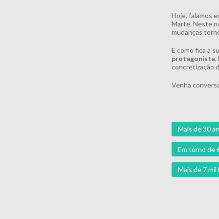
Hoje, falamos e
Marte. Neste no
mudanças torno
E como fica a s
protagonista
.
concretização d
Venha conversa
Mais de 30 an
Em torno de 
Mais de 7 mi