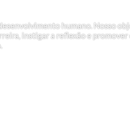
 e desenvolvimento humano. Nosso obj
reira, instigar a reflexão e promover
.