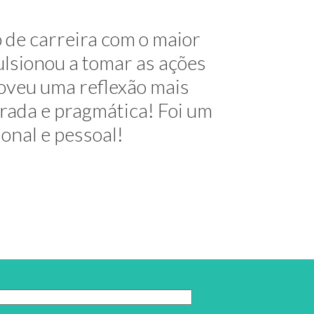
me mostrou alternativas na
 de carreira com o maior
útil e elegante. Hoje exerço
lsionou a tomar as ações
oveu uma reflexão mais
decimentos!
urada e pragmática! Foi um
ional e pessoal!
 do Trabalho