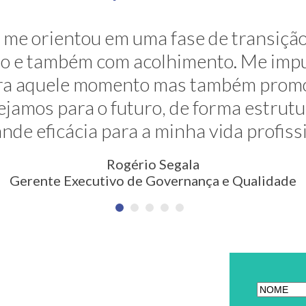
ravés de sua grande competência ela 
me orientou em uma fase de transição
. E ela faz isso de uma maneira muito s
são e também com acolhimento. Me impu
para aquele momento mas também prom
são nunca pensada antes. Meus agra
jamos para o futuro, de forma estrut
Erica Rodrigues
nde eficácia para a minha vida profiss
em Qualidade, Meio Ambiente, Saúde e Segurança
Rogério Segala
Gerente Executivo de Governança e Qualidade
ETTER