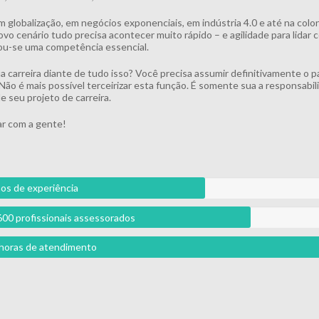
m globalização, em negócios exponenciais, em indústria 4.0 e até na colo
vo cenário tudo precisa acontecer muito rápido – e agilidade para lidar
u-se uma competência essencial.
ua carreira diante de tudo isso? Você precisa assumir definitivamente o p
 Não é mais possível terceirizar esta função. É somente sua a responsabil
e seu projeto de carreira.
r com a gente!
os de experiência
600 profissionais assessorados
l horas de atendimento