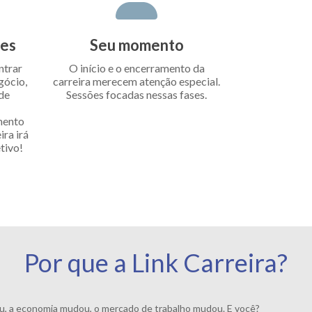
des
Seu momento
ntrar
O início e o encerramento da
gócio,
carreira merecem atenção especial.
 de
Sessões focadas nessas fases.
mento
ra irá
tivo!
Por que a Link Carreira?
 a economia mudou, o mercado de trabalho mudou. E você?