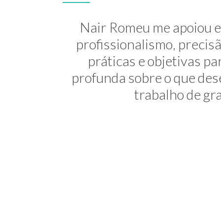
A Nair é inesquecível! At
Nair Romeu me apoiou e 
minha transição de carreira
profissionalismo, preci
práticas e objetivas 
uma profis
profunda sobre o que dese
trabalho de gra
Consultora 
NEWSL