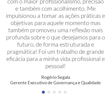
com o maior profissionalismo, precisão
alternativas na minha transição de
carreira. E ela faz isso de uma maneira
e também com acolhimento. Me
impulsionou a tomar as ações práticas e
muito sútil e elegante. Hoje exerço uma
profissão nunca pensada antes. Meus
objetivas para aquele momento mas
também promoveu uma reflexão mais
agradecimentos!
profunda sobre o que desejamos para o
Erica Rodrigues
futuro, de forma estruturada e
Consultora em Qualidade, Meio Ambiente, Saúde e
pragmática! Foi um trabalho de grande
Segurança do Trabalho
eficácia para a minha vida profissional e
pessoal!
Rogério Segala
Gerente Executivo de Governança e Qualidade
NEWSLETTER