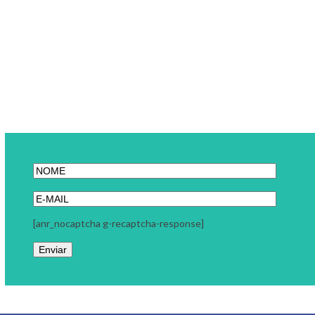
[anr_nocaptcha g-recaptcha-response]
Link Carreira
A Link Carreira é uma consultoria focada em seu momento
profissional. Trabalhamos com coaching executivo, coaching