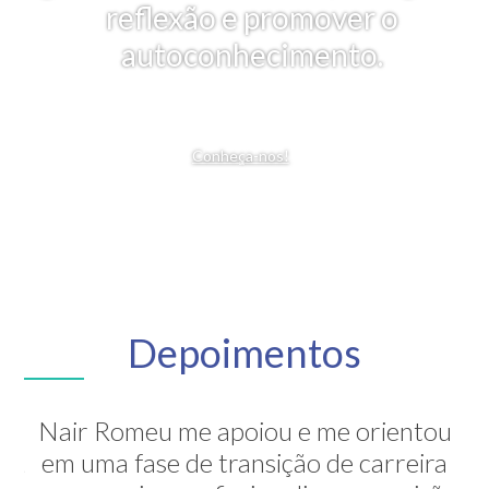
reflexão e promover o
autoconhecimento.
Conheça-nos!
Depoimentos
Nair Romeu me apoiou e me orientou
A Nair é inesquecível! Através de sua
em uma fase de transição de carreira
grande competência ela me mostrou