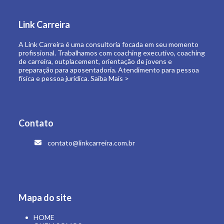
de carreira, outplacement, orientação de jovens e
preparação para aposentadoria. Atendimento para pessoa
física e pessoa jurídica.
Saiba Mais >
Contato
contato@linkcarreira.com.br
Mapa do site
HOME
QUEM SOMOS
O QUE FAZEMOS
LINK CARREIRA UNIVERSIDADE
E-BOOKS
ARTIGOS
CONTATO
ÁREA RESTRITA