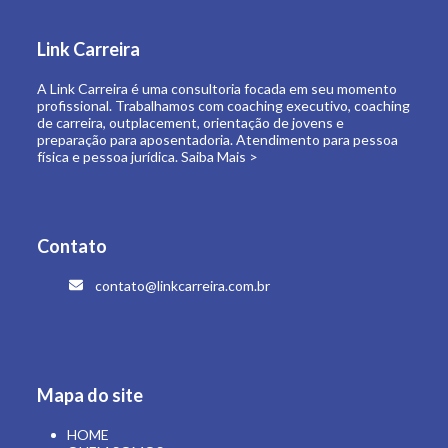
de carreira, outplacement, orientação de jovens e
preparação para aposentadoria. Atendimento para pessoa
física e pessoa jurídica.
Saiba Mais >
Contato
contato@linkcarreira.com.br
Mapa do site
HOME
QUEM SOMOS
O QUE FAZEMOS
LINK CARREIRA UNIVERSIDADE
E-BOOKS
ARTIGOS
CONTATO
ÁREA RESTRITA