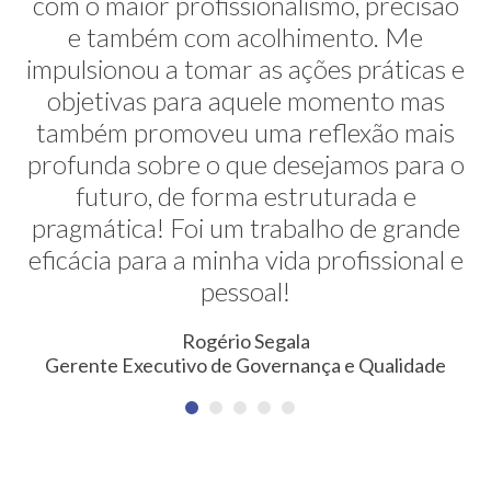
com o maior profissionalismo, precisão
alternativas na minha transição de
carreira. E ela faz isso de uma maneira
e também com acolhimento. Me
impulsionou a tomar as ações práticas e
muito sútil e elegante. Hoje exerço uma
profissão nunca pensada antes. Meus
objetivas para aquele momento mas
também promoveu uma reflexão mais
agradecimentos!
profunda sobre o que desejamos para o
Erica Rodrigues
futuro, de forma estruturada e
Consultora em Qualidade, Meio Ambiente, Saúde e
pragmática! Foi um trabalho de grande
Segurança do Trabalho
eficácia para a minha vida profissional e
pessoal!
Rogério Segala
Gerente Executivo de Governança e Qualidade
NEWSLETTER