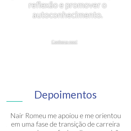
reflexão e promover o
autoconhecimento.
Conheça-nos!
Depoimentos
Nair Romeu me apoiou e me orientou
A Nair é inesquecível! Através de sua
em uma fase de transição de carreira
grande competência ela me mostrou