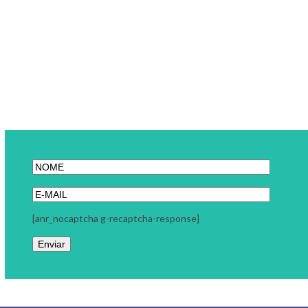
[anr_nocaptcha g-recaptcha-response]
Link Carreira
A Link Carreira é uma consultoria focada em seu momento
profissional. Trabalhamos com coaching executivo, coaching