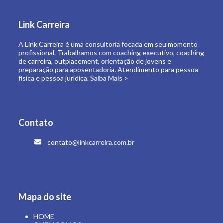
de carreira, outplacement, orientação de jovens e
preparação para aposentadoria. Atendimento para pessoa
física e pessoa jurídica.
Saiba Mais >
Contato
contato@linkcarreira.com.br
Mapa do site
HOME
QUEM SOMOS
O QUE FAZEMOS
LINK CARREIRA UNIVERSIDADE
E-BOOKS
ARTIGOS
CONTATO
ÁREA RESTRITA