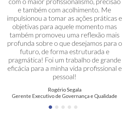
com o maior profissionalismo, precisão
alternativas na minha transição de
carreira. E ela faz isso de uma maneira
e também com acolhimento. Me
impulsionou a tomar as ações práticas e
muito sútil e elegante. Hoje exerço uma
profissão nunca pensada antes. Meus
objetivas para aquele momento mas
também promoveu uma reflexão mais
agradecimentos!
profunda sobre o que desejamos para o
Erica Rodrigues
futuro, de forma estruturada e
Consultora em Qualidade, Meio Ambiente, Saúde e
pragmática! Foi um trabalho de grande
Segurança do Trabalho
eficácia para a minha vida profissional e
pessoal!
Rogério Segala
Gerente Executivo de Governança e Qualidade
NEWSLETTER