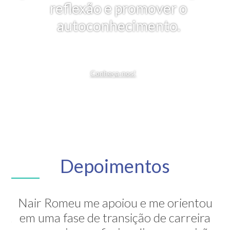
reflexão e promover o
autoconhecimento.
Conheça-nos!
Depoimentos
Nair Romeu me apoiou e me orientou
A Nair é inesquecível! Através de sua
em uma fase de transição de carreira
grande competência ela me mostrou