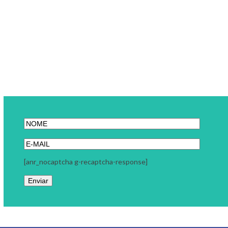
[anr_nocaptcha g-recaptcha-response]
Link Carreira
A Link Carreira é uma consultoria focada em seu momento
profissional. Trabalhamos com coaching executivo, coaching