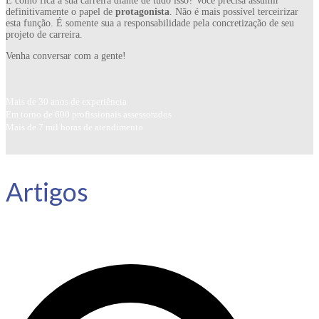
E como fica a sua carreira diante de tudo isso? Você precisa assumir
definitivamente o papel de
protagonista
. Não é mais possível terceirizar
esta função. É somente sua a responsabilidade pela concretização de seu
projeto de carreira.
Venha conversar com a gente!
Mais de 30 anos de experiência
Em torno de 600 profissionais assessorados
Mais de 7 mil horas de atendimento
Artigos