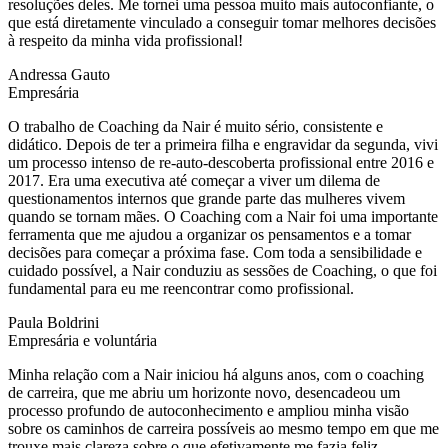
resoluções deles. Me tornei uma pessoa muito mais autoconfiante, o
que está diretamente vinculado a conseguir tomar melhores decisões
à respeito da minha vida profissional!
Andressa Gauto
Empresária
O trabalho de Coaching da Nair é muito sério, consistente e
didático. Depois de ter a primeira filha e engravidar da segunda, vivi
um processo intenso de re-auto-descoberta profissional entre 2016 e
2017. Era uma executiva até começar a viver um dilema de
questionamentos internos que grande parte das mulheres vivem
quando se tornam mães. O Coaching com a Nair foi uma importante
ferramenta que me ajudou a organizar os pensamentos e a tomar
decisões para começar a próxima fase. Com toda a sensibilidade e
cuidado possível, a Nair conduziu as sessões de Coaching, o que foi
fundamental para eu me reencontrar como profissional.
Paula Boldrini
Empresária e voluntária
Minha relação com a Nair iniciou há alguns anos, com o coaching
de carreira, que me abriu um horizonte novo, desencadeou um
processo profundo de autoconhecimento e ampliou minha visão
sobre os caminhos de carreira possíveis ao mesmo tempo em que me
trouxe mais clareza sobre o que efetivamente me fazia feliz