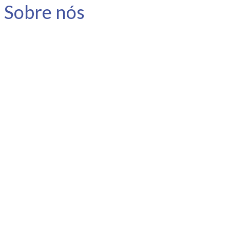
Sobre nós
A Link Carreira é uma consultoria
especializada em carreira e
desenvolvimento humano.
Nosso objetivo é apoiar o
profissional no planejamento e
gestão da sua carreira, instigar a
reflexão e promover o
autoconhecimento.