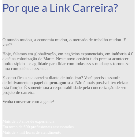
Por que a Link Carreira?
O mundo mudou, a economia mudou, o mercado de trabalho mudou. E
você?
Hoje, falamos em globalização, em negócios exponenciais, em indústria 4.0
e até na colonização de Marte. Neste novo cenário tudo precisa acontecer
muito rápido – e agilidade para lidar com todas essas mudanças tornou-se
uma competência essencial.
E como fica a sua carreira diante de tudo isso? Você precisa assumir
definitivamente o papel de
protagonista
. Não é mais possível terceirizar
esta função. É somente sua a responsabilidade pela concretização de seu
projeto de carreira.
Venha conversar com a gente!
Mais de 30 anos de experiência
Em torno de 600 profissionais assessorados
Mais de 7 mil horas de atendimento