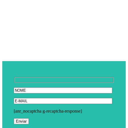
NEWSLETTER
[anr_nocaptcha g-recaptcha-response]