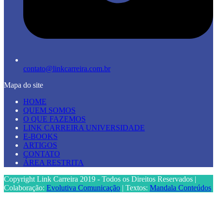
contato@linkcarreira.com.br
Mapa do site
HOME
QUEM SOMOS
O QUE FAZEMOS
LINK CARREIRA UNIVERSIDADE
E-BOOKS
ARTIGOS
CONTATO
ÁREA RESTRITA
Copyright Link Carreira 2019 - Todos os Direitos Reservados |
Colaboração:
Evolutiva Comunicação
| Textos:
Mandala Conteúdos