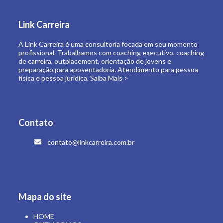
de carreira, outplacement, orientação de jovens e
preparação para aposentadoria. Atendimento para pessoa
física e pessoa jurídica.
Saiba Mais >
Contato
contato@linkcarreira.com.br
Mapa do site
HOME
QUEM SOMOS
O QUE FAZEMOS
LINK CARREIRA UNIVERSIDADE
E-BOOKS
ARTIGOS
CONTATO
ÁREA RESTRITA