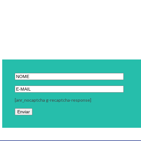
[anr_nocaptcha g-recaptcha-response]
Link Carreira
A Link Carreira é uma consultoria focada em seu momento
profissional. Trabalhamos com coaching executivo, coaching