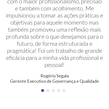
com o maior profissionalismo, precisão
alternativas na minha transição de
carreira. E ela faz isso de uma maneira
e também com acolhimento. Me
impulsionou a tomar as ações práticas e
muito sútil e elegante. Hoje exerço uma
profissão nunca pensada antes. Meus
objetivas para aquele momento mas
também promoveu uma reflexão mais
agradecimentos!
profunda sobre o que desejamos para o
Erica Rodrigues
futuro, de forma estruturada e
Consultora em Qualidade, Meio Ambiente, Saúde e
pragmática! Foi um trabalho de grande
Segurança do Trabalho
eficácia para a minha vida profissional e
pessoal!
Rogério Segala
Gerente Executivo de Governança e Qualidade
NEWSLETTER