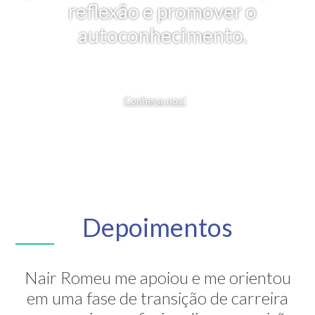
reflexão e promover o
autoconhecimento.
Conheça-nos!
Depoimentos
Nair Romeu me apoiou e me orientou
A Nair é inesquecível! Através de sua
em uma fase de transição de carreira
grande competência ela me mostrou