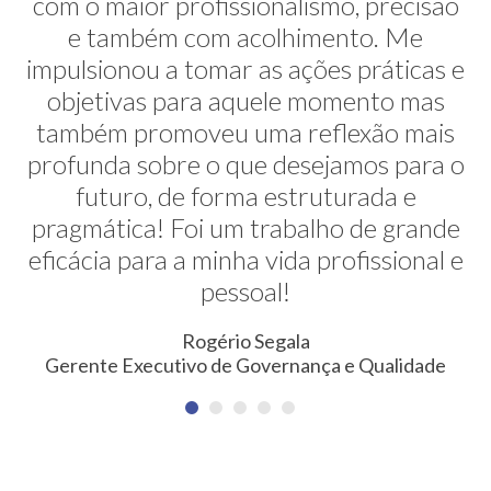
com o maior profissionalismo, precisão
alternativas na minha transição de
carreira. E ela faz isso de uma maneira
e também com acolhimento. Me
impulsionou a tomar as ações práticas e
muito sútil e elegante. Hoje exerço uma
profissão nunca pensada antes. Meus
objetivas para aquele momento mas
também promoveu uma reflexão mais
agradecimentos!
profunda sobre o que desejamos para o
Erica Rodrigues
futuro, de forma estruturada e
Consultora em Qualidade, Meio Ambiente, Saúde e
pragmática! Foi um trabalho de grande
Segurança do Trabalho
eficácia para a minha vida profissional e
pessoal!
Rogério Segala
Gerente Executivo de Governança e Qualidade
NEWSLETTER