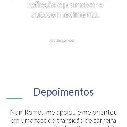
reflexão e promover o
autoconhecimento.
Conheça-nos!
Depoimentos
Nair Romeu me apoiou e me orientou
A Nair é inesquecível! Através de sua
em uma fase de transição de carreira
grande competência ela me mostrou