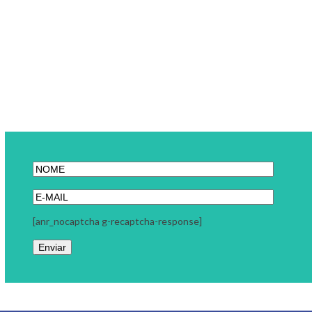
[anr_nocaptcha g-recaptcha-response]
Link Carreira
A Link Carreira é uma consultoria focada em seu momento
profissional. Trabalhamos com coaching executivo, coaching