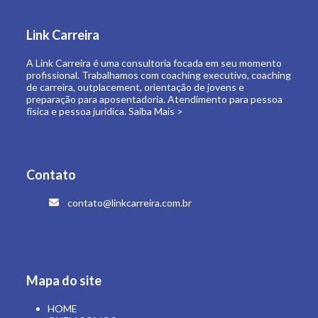
de carreira, outplacement, orientação de jovens e
preparação para aposentadoria. Atendimento para pessoa
física e pessoa jurídica.
Saiba Mais >
Contato
contato@linkcarreira.com.br
Mapa do site
HOME
QUEM SOMOS
O QUE FAZEMOS
LINK CARREIRA UNIVERSIDADE
E-BOOKS
ARTIGOS
CONTATO
ÁREA RESTRITA