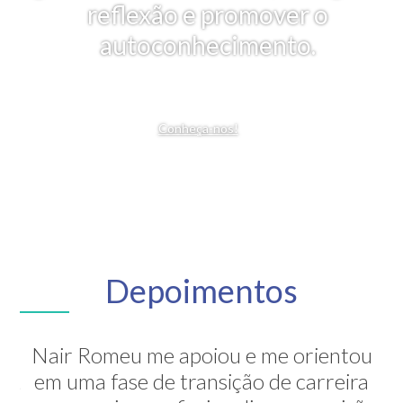
reflexão e promover o
autoconhecimento.
Conheça-nos!
Depoimentos
Nair Romeu me apoiou e me orientou
A Nair é inesquecível! Através de sua
em uma fase de transição de carreira
grande competência ela me mostrou