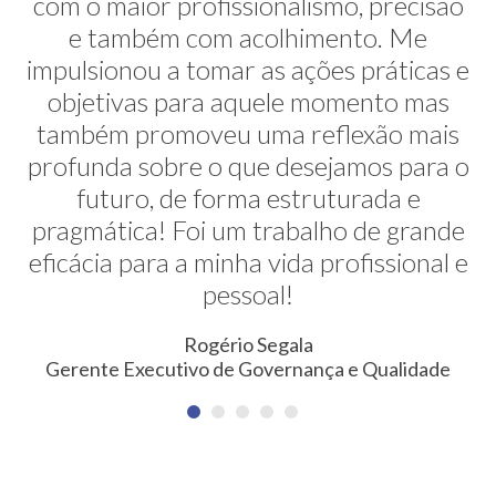
com o maior profissionalismo, precisão
alternativas na minha transição de
carreira. E ela faz isso de uma maneira
e também com acolhimento. Me
impulsionou a tomar as ações práticas e
muito sútil e elegante. Hoje exerço uma
profissão nunca pensada antes. Meus
objetivas para aquele momento mas
também promoveu uma reflexão mais
agradecimentos!
profunda sobre o que desejamos para o
Erica Rodrigues
futuro, de forma estruturada e
Consultora em Qualidade, Meio Ambiente, Saúde e
pragmática! Foi um trabalho de grande
Segurança do Trabalho
eficácia para a minha vida profissional e
pessoal!
Rogério Segala
Gerente Executivo de Governança e Qualidade
NEWSLETTER