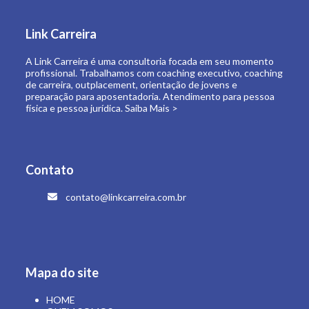
de carreira, outplacement, orientação de jovens e
preparação para aposentadoria. Atendimento para pessoa
física e pessoa jurídica.
Saiba Mais >
Contato
contato@linkcarreira.com.br
Mapa do site
HOME
QUEM SOMOS
O QUE FAZEMOS
LINK CARREIRA UNIVERSIDADE
E-BOOKS
ARTIGOS
CONTATO
ÁREA RESTRITA