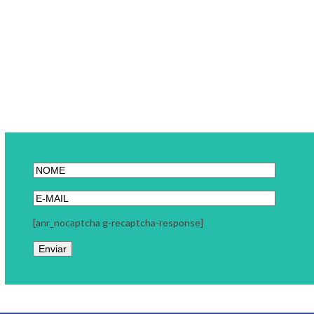
[anr_nocaptcha g-recaptcha-response]
Link Carreira
A Link Carreira é uma consultoria focada em seu momento
profissional. Trabalhamos com coaching executivo, coaching