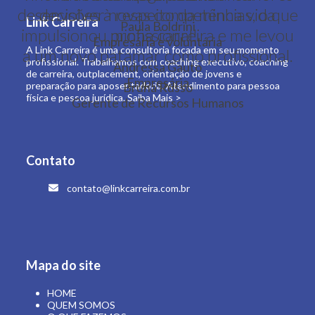
desenvolver novas competências, o que
decisões à respeito da minha vida
Link Carreira
Paula Boldrini
impulsionou minha carreira e me levou
profissional!
Empresária e voluntária
A Link Carreira é uma consultoria focada em seu momento
a um novo patamar como profissional.
profissional. Trabalhamos com coaching executivo, coaching
Andressa Gauto
de carreira, outplacement, orientação de jovens e
Empresária
preparação para aposentadoria. Atendimento para pessoa
Bruna Russo
física e pessoa jurídica.
Saiba Mais >
Gerente de Recursos Humanos
Contato
contato@linkcarreira.com.br
Mapa do site
HOME
QUEM SOMOS