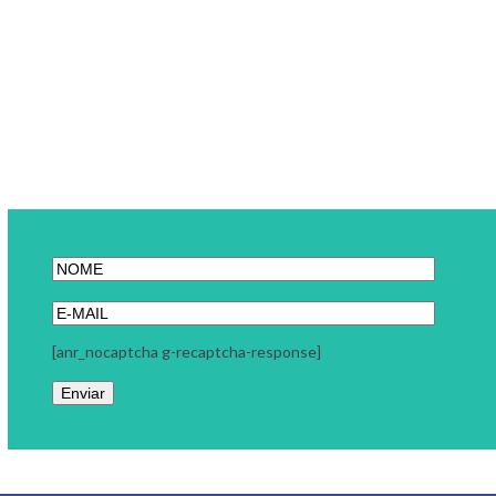
[anr_nocaptcha g-recaptcha-response]
Link Carreira
A Link Carreira é uma consultoria focada em seu momento
profissional. Trabalhamos com coaching executivo, coaching