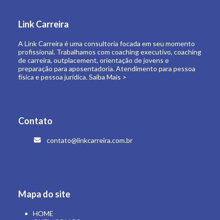
de carreira, outplacement, orientação de jovens e
preparação para aposentadoria. Atendimento para pessoa
física e pessoa jurídica.
Saiba Mais >
Contato
contato@linkcarreira.com.br
Mapa do site
HOME
QUEM SOMOS
O QUE FAZEMOS
LINK CARREIRA UNIVERSIDADE
E-BOOKS
ARTIGOS
CONTATO
ÁREA RESTRITA