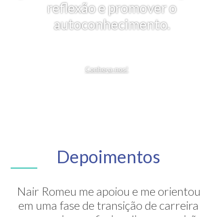
reflexão e promover o
autoconhecimento.
Conheça-nos!
Depoimentos
Nair Romeu me apoiou e me orientou
A Nair é inesquecível! Através de sua
em uma fase de transição de carreira
grande competência ela me mostrou