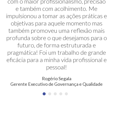
com o maior profissionalismo, precisão
alternativas na minha transição de
carreira. E ela faz isso de uma maneira
e também com acolhimento. Me
impulsionou a tomar as ações práticas e
muito sútil e elegante. Hoje exerço uma
profissão nunca pensada antes. Meus
objetivas para aquele momento mas
também promoveu uma reflexão mais
agradecimentos!
profunda sobre o que desejamos para o
Erica Rodrigues
futuro, de forma estruturada e
Consultora em Qualidade, Meio Ambiente, Saúde e
pragmática! Foi um trabalho de grande
Segurança do Trabalho
eficácia para a minha vida profissional e
pessoal!
Rogério Segala
Gerente Executivo de Governança e Qualidade
NEWSLETTER