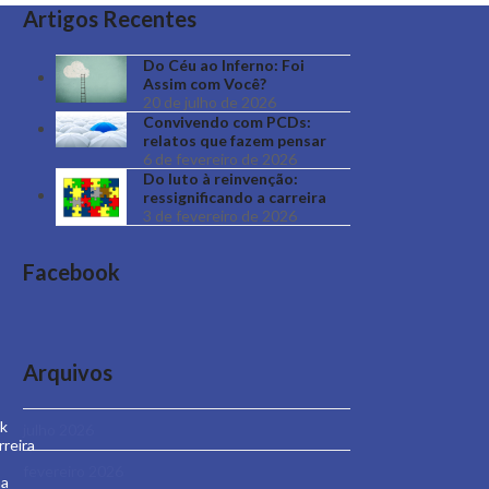
Artigos Recentes
Do Céu ao Inferno: Foi
Assim com Você?
20 de julho de 2026
Convivendo com PCDs:
relatos que fazem pensar
6 de fevereiro de 2026
Do luto à reinvenção:
ressignificando a carreira
3 de fevereiro de 2026
Facebook
Arquivos
nk
julho 2026
rreira
fevereiro 2026
a