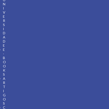
N
I
V
E
R
S
I
D
A
D
E
E
-
B
O
O
K
S
A
R
T
I
G
O
S
C