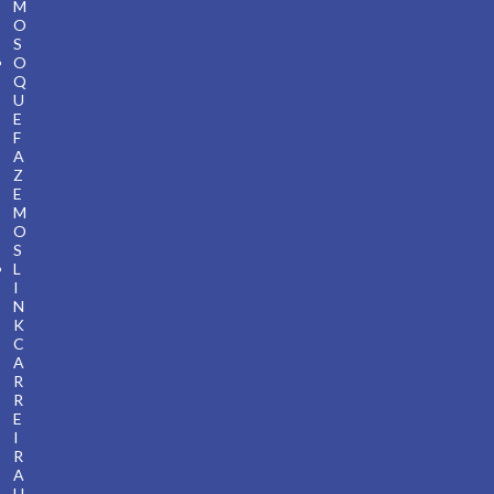
M
O
S
O
Q
U
E
F
A
Z
E
M
O
S
L
I
N
K
C
A
R
R
E
I
R
A
U