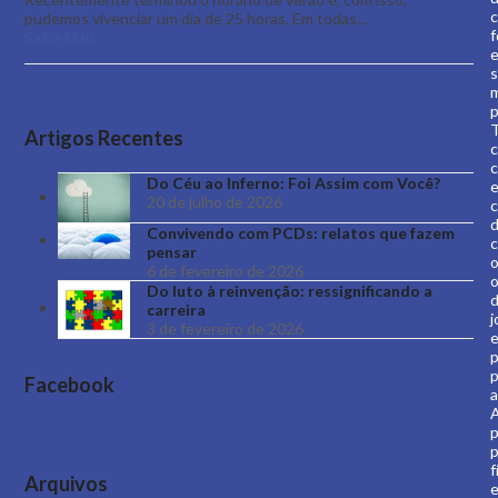
c
pudemos vivenciar um dia de 25 horas. Em todas…
f
Saiba Mais
p
T
Artigos Recentes
c
Do Céu ao Inferno: Foi Assim com Você?
e
20 de julho de 2026
c
Convivendo com PCDs: relatos que fazem
c
pensar
o
6 de fevereiro de 2026
o
Do luto à reinvenção: ressignificando a
carreira
j
3 de fevereiro de 2026
p
p
Facebook
a
p
f
Arquivos