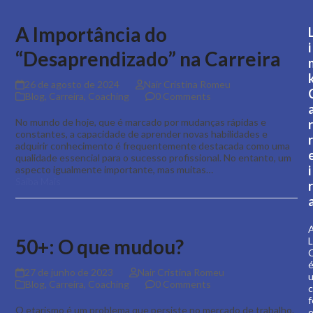
A Importância do
i
“Desaprendizado” na Carreira
26 de agosto de 2024
Nair Cristina Romeu
Blog
,
Carreira
,
Coaching
0 Comments
No mundo de hoje, que é marcado por mudanças rápidas e
r
constantes, a capacidade de aprender novas habilidades e
r
adquirir conhecimento é frequentemente destacada como uma
qualidade essencial para o sucesso profissional. No entanto, um
i
aspecto igualmente importante, mas muitas…
Saiba Mais
r
50+: O que mudou?
L
C
27 de junho de 2023
Nair Cristina Romeu
Blog
,
Carreira
,
Coaching
0 Comments
c
f
O etarismo é um problema que persiste no mercado de trabalho.