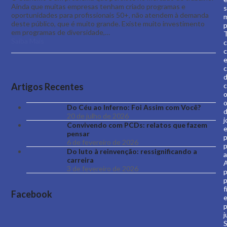
Ainda que muitas empresas tenham criado programas e
oportunidades para profissionais 50+, não atendem à demanda
deste público, que é muito grande. Existe muito investimento
p
em programas de diversidade,…
T
Saiba Mais
c
e
c
Artigos Recentes
c
o
o
Do Céu ao Inferno: Foi Assim com Você?
20 de julho de 2026
j
Convivendo com PCDs: relatos que fazem
pensar
p
6 de fevereiro de 2026
p
Do luto à reinvenção: ressignificando a
a
carreira
3 de fevereiro de 2026
p
f
Facebook
j
S