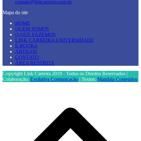
contato@linkcarreira.com.br
Mapa do site
HOME
QUEM SOMOS
O QUE FAZEMOS
LINK CARREIRA UNIVERSIDADE
E-BOOKS
ARTIGOS
CONTATO
ÁREA RESTRITA
Copyright Link Carreira 2019 - Todos os Direitos Reservados |
Colaboração:
Evolutiva Comunicação
| Textos:
Mandala Conteúdos