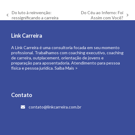
Do luto à reinvenção:
Do Céu ao Inferno: Foi
previous
next
ressignificando a carreira
Assim com Você?
post:
post:
Link Carreira
A Link Carreira é uma consultoria focada em seu momento
profissional. Trabalhamos com coaching executivo, coaching
de carreira, outplacement, orientação de jovens e
preparação para aposentadoria. Atendimento para pessoa
física e pessoa jurídica.
Saiba Mais >
Contato
contato@linkcarreira.com.br