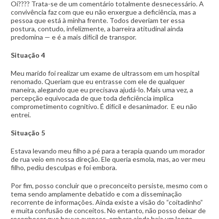
Oi???? Trata-se de um comentário totalmente desnecessário. A
convivência faz com que eu não enxergue a deficiência, mas a
pessoa que está à minha frente. Todos deveriam ter essa
postura, contudo, infelizmente, a barreira atitudinal ainda
predomina — e é a mais difícil de transpor.
Situação 4
Meu marido foi realizar um exame de ultrassom em um hospital
renomado. Queriam que eu entrasse com ele de qualquer
maneira, alegando que eu precisava ajudá-lo. Mais uma vez, a
percepção equivocada de que toda deficiência implica
comprometimento cognitivo. É difícil e desanimador. E eu não
entrei.
Situação 5
Estava levando meu filho a pé para a terapia quando um morador
de rua veio em nossa direção. Ele queria esmola, mas, ao ver meu
filho, pediu desculpas e foi embora.
Por fim, posso concluir que o preconceito persiste, mesmo com o
tema sendo amplamente debatido e com a disseminação
recorrente de informações. Ainda existe a visão do “coitadinho”
e muita confusão de conceitos. No entanto, não posso deixar de
reconhecer que houve avanços, embora ainda haja um longo