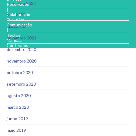
setembro 2022
Reservados
|
Colaboração:
abril 2022
Evolutiva
Comunicação
março 2022
|
Textos:
novembro 2021
Mandala
Conteúdos
dezembro 2020
novembro 2020
outubro 2020
setembro 2020
agosto 2020
março 2020
junho 2019
maio 2019