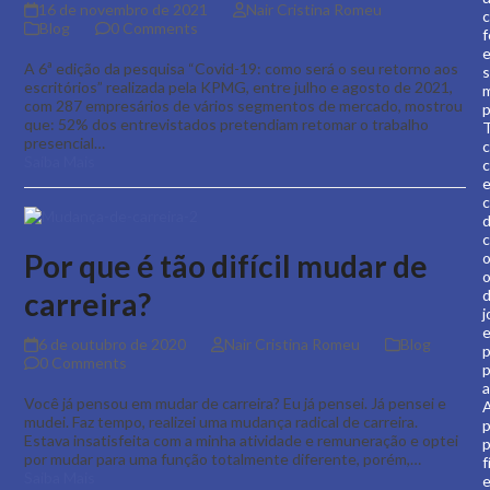
16 de novembro de 2021
Nair Cristina Romeu
c
Blog
0 Comments
f
A 6ª edição da pesquisa “Covid-19: como será o seu retorno aos
escritórios” realizada pela KPMG, entre julho e agosto de 2021,
com 287 empresários de vários segmentos de mercado, mostrou
p
que: 52% dos entrevistados pretendiam retomar o trabalho
T
presencial…
Saiba Mais
c
e
c
c
Por que é tão difícil mudar de
o
o
carreira?
j
6 de outubro de 2020
Nair Cristina Romeu
Blog
p
0 Comments
p
a
Você já pensou em mudar de carreira? Eu já pensei. Já pensei e
mudei. Faz tempo, realizei uma mudança radical de carreira.
p
Estava insatisfeita com a minha atividade e remuneração e optei
por mudar para uma função totalmente diferente, porém,…
f
Saiba Mais