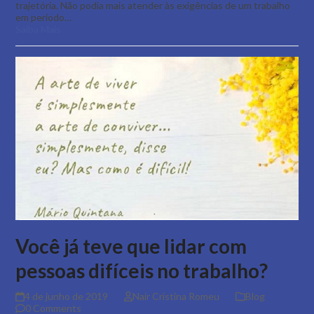
trajetória. Não podia mais atender às exigências de um trabalho
em período…
Saiba Mais
Você já teve que lidar com
pessoas difíceis no trabalho?
4 de junho de 2019
Nair Cristina Romeu
Blog
0 Comments